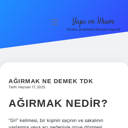
Yapı ve İlham
menüyü
aç
Yaratıcı projelerle dünyanı inşa et!
Anasayfa
Gizlilik Politikası
Yasal Uyarı
Hakkımızda
AĞIRMAK NE DEMEK TDK
Tarih: Haziran 17, 2025
AĞIRMAK NEDIR?
“Gri” kelimesi, bir kişinin saçının ve sakalının
yaşlanma veya acı nedeniyle griye dönmesi