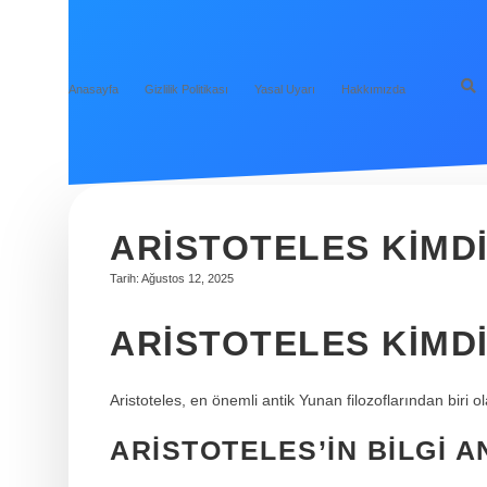
Anasayfa
Gizlilik Politikası
Yasal Uyarı
Hakkımızda
ARISTOTELES KIMD
Tarih: Ağustos 12, 2025
ARISTOTELES KIMDI
Aristoteles, en önemli antik Yunan filozoflarından biri ol
ARISTOTELES’IN BILGI A