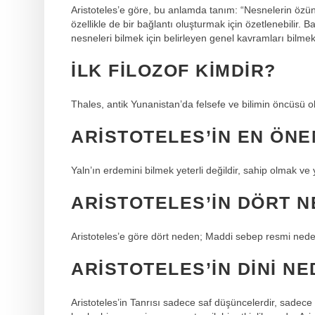
Aristoteles’e göre, bu anlamda tanım: “Nesnelerin özüne
özellikle de bir bağlantı oluşturmak için özetlenebilir. Baş
nesneleri bilmek için belirleyen genel kavramları bilmek
İLK FILOZOF KIMDIR?
Thales, antik Yunanistan’da felsefe ve bilimin öncüsü ol
ARISTOTELES’IN EN ÖNE
Yaln’ın erdemini bilmek yeterli değildir, sahip olmak ve
ARISTOTELES’IN DÖRT N
Aristoteles’e göre dört neden; Maddi sebep resmi neden
ARISTOTELES’IN DINI NE
Aristoteles’in Tanrısı sadece saf düşüncelerdir, sadec