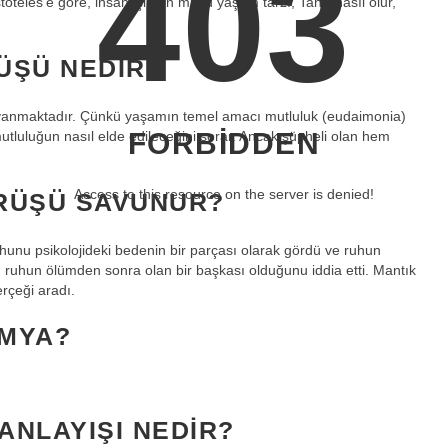
403
stoteles’e göre, insan için en mutlu yaşam tarzı, Tanrı nasıl olur,
ÜŞÜ NEDIR?
a dayanmaktadır. Çünkü yaşamın temel amacı mutluluk (eudaimonia)
FORBIDDEN
mutluluğun nasıl elde edileceğini sorar. Ancak şüpheli olan hem
Access to this resource on the server is denied!
RÜŞÜ SAVUNUR?
 ruhunu psikolojideki bedenin bir parçası olarak gördü ve ruhun
ruhun ölümden sonra olan bir başkası olduğunu iddia etti. Mantık
erçeği aradı.
IMYA?
ANLAYIŞI NEDIR?