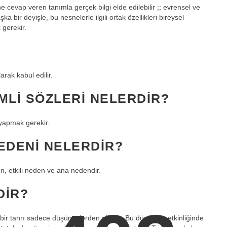
 cevap veren tanımla gerçek bilgi elde edilebilir ;; evrensel ve
ka bir deyişle, bu nesnelerle ilgili ortak özellikleri bireysel
 gerekir.
arak kabul edilir.
MLI SÖZLERI NELERDIR?
 yapmak gerekir.
EDENI NELERDIR?
, etkili neden ve ana nedendir.
DIR?
e bir tanrı sadece düşüncelerden oluşur. Bu düşünme etkinliğinde