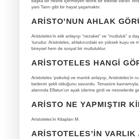
başka bir nesne içermeyen teorik bir etkinlik vardır. Ari
yani Tanrı gibi bir hayat yaşamaktır.
ARISTO’NUN AHLAK GÖR
Aristoteles’in etik anlayışı “nezaket” ve “mutluluk” 
‘turudur. Aristoteles, ahlakınızdaki en yüksek kuyu ve 
bireysel hem de sosyal bir mutluluktur.
ARISTOTELES HANGI GÖ
Aristoteles ‘psikoloji ve mantık anlayışı, Aristoteles’in
bedenin şekli olduğunu savundu. Tenasüre kavramıyla, 
alanında Eflatun’un ayak izlerine girdi ve nesnelerde g
ARISTO NE YAPMIŞTIR K
Aristoteles’in Kitapları M.
ARISTOTELES’IN VARLIK 