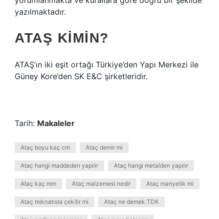
yorumlanmakta ve kurallara göre doğru bir şekilde
yazılmaktadır.
ATAŞ KIMIN?
ATAŞ’ın iki eşit ortağı Türkiye’den Yapı Merkezi ile
Güney Kore’den SK E&C şirketleridir.
Tarih:
Makaleler
Ataç boyu kaç cm
Ataç demir mi
Ataç hangi maddeden yapılır
Ataç hangi metalden yapılır
Ataç kaç mm
Ataç malzemesi nedir
Ataç manyetik mi
Ataç mıknatısla çekilir mi
Ataç ne demek TDK