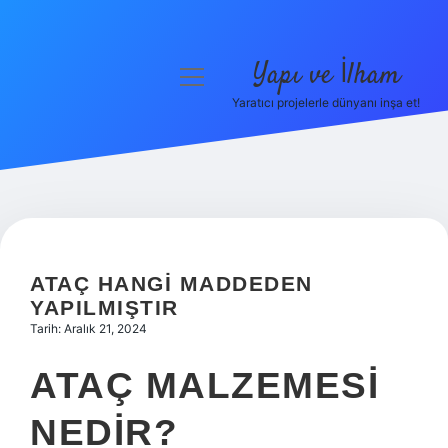
Yapı ve İlham
menüyü
aç
Yaratıcı projelerle dünyanı inşa et!
Anasayfa
Gizlilik Politikası
Yasal Uyarı
Hakkımızda
ATAÇ HANGI MADDEDEN
YAPILMIŞTIR
Tarih: Aralık 21, 2024
ATAÇ MALZEMESI
NEDIR?