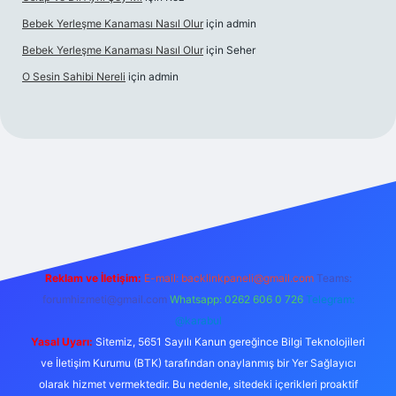
Bebek Yerleşme Kanaması Nasıl Olur
için
admin
Bebek Yerleşme Kanaması Nasıl Olur
için
Seher
O Sesin Sahibi Nereli
için
admin
et.casino/
Reklam ve İletişim:
E-mail:
backlinkpaneli@gmail.com
Teams:
forumhizmeti@gmail.com
Whatsapp: 0262 606 0 726
Telegram:
@karabul
Yasal Uyarı:
Sitemiz, 5651 Sayılı Kanun gereğince Bilgi Teknolojileri
ve İletişim Kurumu (BTK) tarafından onaylanmış bir Yer Sağlayıcı
olarak hizmet vermektedir. Bu nedenle, sitedeki içerikleri proaktif