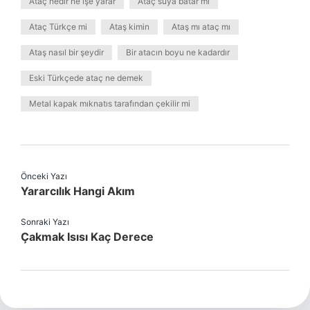
Ataç nedir ne işe yarar
Ataç suya batar mı
Ataç Türkçe mi
Ataş kimin
Ataş mı ataç mı
Ataş nasıl bir şeydir
Bir atacın boyu ne kadardır
Eski Türkçede ataç ne demek
Metal kapak mıknatıs tarafından çekilir mi
Önceki Yazı
Yararcılık Hangi Akım
Sonraki Yazı
Çakmak Isısı Kaç Derece