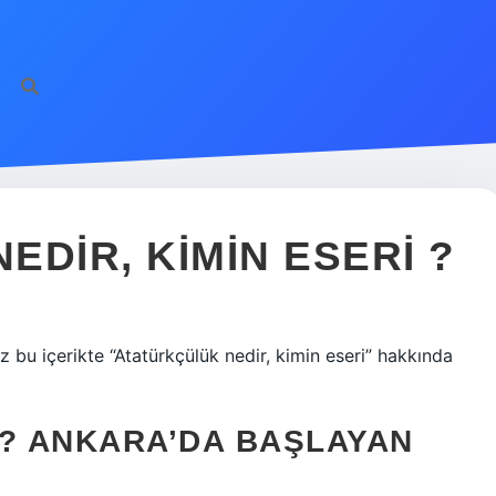
DIR, KIMIN ESERI ?
z bu içerikte “Atatürkçülük nedir, kimin eseri” hakkında
R? ANKARA’DA BAŞLAYAN