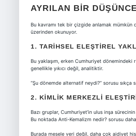
AYRILAN BIR DÜŞÜNCE
Bu kavramı tek bir çizgide anlamak mümkün d
üzerinden okunuyor.
1. TARIHSEL ELEŞTIREL YAK
Bu yaklaşım, erken Cumhuriyet dönemindeki ref
genellikle yıkıcı değil, analitiktir.
“Şu dönemde alternatif neydi?” sorusu sıkça s
2. KIMLIK MERKEZLI ELEŞTIR
Bazı gruplar, Cumhuriyet’in ulus inşa sürecinin
Bu noktada Anti-Kemalizm nedir? sorusu daha
Burada mesele veri değil, daha çok aidiyet hiss