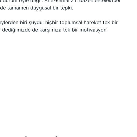
a durum öyle değil. Anti-Kemalizm bazen entelektüel
en de tamamen duygusal bir tepki.
ylerden biri şuydu: hiçbir toplumsal hareket tek bir
r? dediğimizde de karşımıza tek bir motivasyon