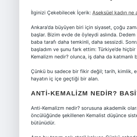
İlginizi Çekebilecek İçerik:
Aseksüel kadın ne 
Ankara’da büyüyen biri için siyaset, çoğu za
başlar. Bizim evde de öyleydi aslında. Dedem 
baba tarafı daha temkinli, daha sessizdi. S
başladım ve şunu fark ettim: Türkiye’de hiçbir
Kemalizm nedir? olunca, iş daha da katmanlı bi
Çünkü bu sadece bir fikir değil; tarih, kimlik,
hayatın iç içe geçtiği bir alan.
ANTI-KEMALIZM NEDIR? BASI
Anti-Kemalizm nedir? sorusuna akademik olar
öncülüğünde şekillenen Kemalist düşünce sistemin
bütünüdür.