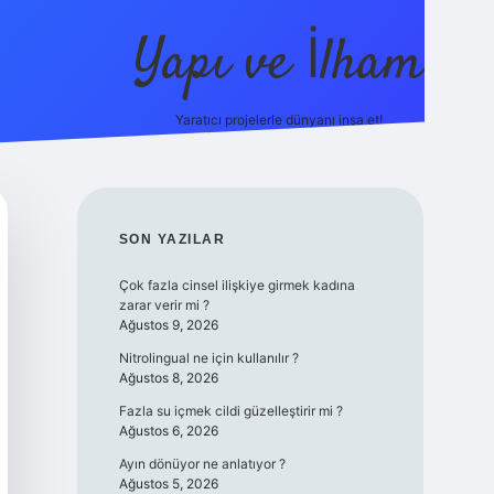
Yapı ve İlham
Yaratıcı projelerle dünyanı inşa et!
https://ilbet.ca
SIDEBAR
SON YAZILAR
Çok fazla cinsel ilişkiye girmek kadına
zarar verir mi ?
Ağustos 9, 2026
Nitrolingual ne için kullanılır ?
Ağustos 8, 2026
Fazla su içmek cildi güzelleştirir mi ?
Ağustos 6, 2026
Ayın dönüyor ne anlatıyor ?
Ağustos 5, 2026