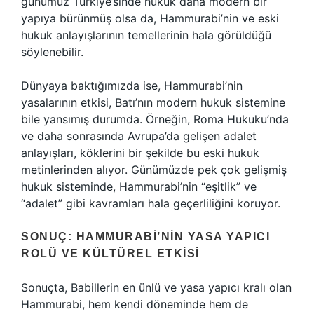
günümüz Türkiye’sinde hukuk daha modern bir
yapıya bürünmüş olsa da, Hammurabi’nin ve eski
hukuk anlayışlarının temellerinin hala görüldüğü
söylenebilir.
Dünyaya baktığımızda ise, Hammurabi’nin
yasalarının etkisi, Batı’nın modern hukuk sistemine
bile yansımış durumda. Örneğin, Roma Hukuku’nda
ve daha sonrasında Avrupa’da gelişen adalet
anlayışları, köklerini bir şekilde bu eski hukuk
metinlerinden alıyor. Günümüzde pek çok gelişmiş
hukuk sisteminde, Hammurabi’nin “eşitlik” ve
“adalet” gibi kavramları hala geçerliliğini koruyor.
SONUÇ: HAMMURABI’NIN YASA YAPICI
ROLÜ VE KÜLTÜREL ETKISI
Sonuçta, Babillerin en ünlü ve yasa yapıcı kralı olan
Hammurabi, hem kendi döneminde hem de