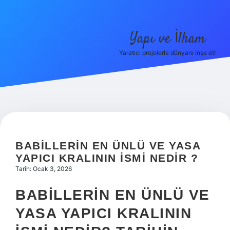
Yapı ve İlham
menüyü
aç
Yaratıcı projelerle dünyanı inşa et!
Anasayfa
Gizlilik Politikası
Yasal Uyarı
Hakkımızda
BABILLERIN EN ÜNLÜ VE YASA
YAPICI KRALININ ISMI NEDIR ?
Tarih: Ocak 3, 2026
BABILLERIN EN ÜNLÜ VE
YASA YAPICI KRALININ