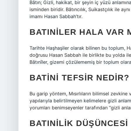
Bâtın; Gizli, hakikat, bir şeyin iç yüzü anlamı
isminden biridir. Bâtıncılık, Suikastçılık ile ay
imamı Hasan Sabbah’tır.
BATINILER HALA VAR 
Tarihte Haşhaşiler olarak bilinen bu toplum, 
doğrusu Hasan Sabbah ile birlikte bu yolda il
Bâtınîler, gizemi çözülememiş bir toplum olarak
BATINI TEFSIR NEDIR?
Bu garip yöntem, Mısırlıların bilimsel zevkine
yapılarıyla belirtilmeyen kelimelere gizli anla
yorumları benimseyenler tarafından “gizli anl
BATINILIK DÜŞÜNCESI