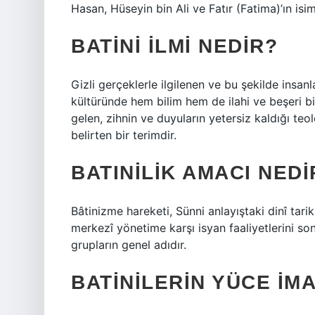
Hasan, Hüseyin bin Ali ve Fatır (Fatima)’ın is
BATINI ILMI NEDIR?
Gizli gerçeklerle ilgilenen ve bu şekilde insan
kültüründe hem bilim hem de ilahi ve beşeri bil
gelen, zihnin ve duyuların yetersiz kaldığı teo
belirten bir terimdir.
BATINILIK AMACI NEDI
Bâtinizme hareketi, Sünni anlayıştaki dinî tarika
merkezî yönetime karşı isyan faaliyetlerini son 
grupların genel adıdır.
BATINILERIN YÜCE İMA