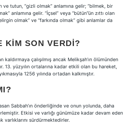
n ve tutun, “gizli olmak” anlamına gelir; “bilmek, bir
mak” anlamına gelir. “İçsel” veya “bütün”ün zıttı olan
elirgin olmak” ve “farkında olmak” gibi anlamlar da
E KIM SON VERDI?
n kaldırmaya çalışılmış ancak Melikşah’ın ölümünden
r. 13. yüzyılın ortalarına kadar etkili olan bu hareket,
ıkmasıyla 1256 yılında ortadan kalkmıştır.
MI?
Hasan Sabbah’ın önderliğinde ve onun yolunda, daha
erlemiştir. Etkisi ve varlığı günümüze kadar devam eden
 varlıklarını sürdürmektedirler.