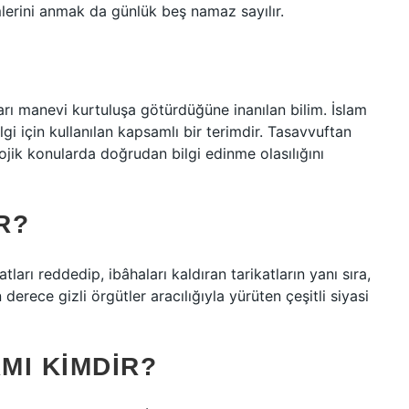
imlerini anmak da günlük beş namaz sayılır.
ları manevi kurtuluşa götürdüğüne inanılan bilim. İslam
gi için kullanılan kapsamlı bir terimdir. Tasavvuftan
lojik konularda doğrudan bilgi edinme olasılığını
R?
tları reddedip, ibâhaları kaldıran tarikatların yanı sıra,
derece gizli örgütler aracılığıyla yürüten çeşitli siyasi
MI KIMDIR?