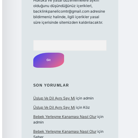
Hukuka ve yasal düzenlemelere aykırı
olduğunu düşündüğünüz içerikleri,
backlinkpanelicomtr@gmail.com
adresine
bildirmeniz halinde, ilgili içerikler yasal
süre içerisinde sitemizden kaldırılacaktır.
Arama
SON YORUMLAR
Üslup Ve Dil Aynı Şey Mi
için
admin
Üslup Ve Dil Aynı Şey Mi
için
Köz
Bebek Yerleşme Kanaması Nasıl Olur
için
admin
Bebek Yerleşme Kanaması Nasıl Olur
için
Seher