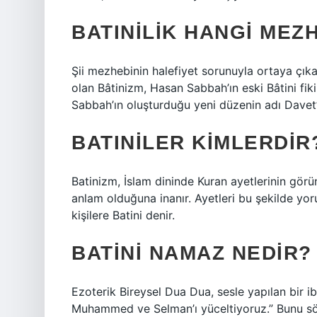
BATINILIK HANGI MEZ
Şii mezhebinin halefiyet sorunuyla ortaya çık
olan Bâtinizm, Hasan Sabbah’ın eski Bâtini fiki
Sabbah’ın oluşturduğu yeni düzenin adı Davet’
BATINILER KIMLERDIR
Batinizm, İslam dininde Kuran ayetlerinin gör
anlam olduğuna inanır. Ayetleri bu şekilde yo
kişilere Batini denir.
BATINI NAMAZ NEDIR?
Ezoterik Bireysel Dua Dua, sesle yapılan bir ib
Muhammed ve Selman’ı yüceltiyoruz.” Bunu söyl