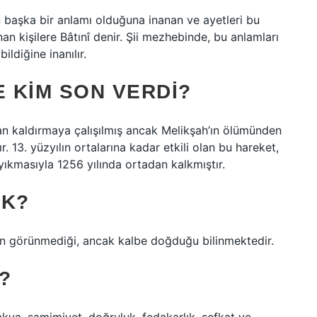
an başka bir anlamı olduğuna inanan ve ayetleri bu
nan kişilere Bâtınî denir. Şii mezhebinde, bu anlamları
ildiğine inanılır.
E KIM SON VERDI?
n kaldırmaya çalışılmış ancak Melikşah’ın ölümünden
r. 13. yüzyılın ortalarına kadar etkili olan bu hareket,
ıkmasıyla 1256 yılında ortadan kalkmıştır.
EK?
an görünmediği, ancak kalbe doğduğu bilinmektedir.
R?