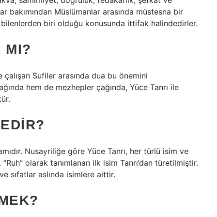
 takva, samimiyet, doğruluk, fedakarlık, şefkat ve
ıflar bakımından Müslümanlar arasında müstesna bir
bilenlerden biri olduğu konusunda ittifak halindedirler.
 MI?
e çalışan Sufiler arasında dua bu önemini
ağında hem de mezhepler çağında, Yüce Tanrı ile
ür.
NEDIR?
mıdır. Nusayriliğe göre Yüce Tanrı, her türlü isim ve
. “Ruh” olarak tanımlanan ilk isim Tanrı’dan türetilmiştir.
e sıfatlar aslında isimlere aittir.
EMEK?