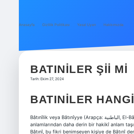
Anasayfa
Gizlilik Politikası
Yasal Uyarı
Hakkımızda
BATINILER ŞII MI
Tarih: Ekim 27, 2024
BATINILER HANG
Bâtınîlik veya Bâtınîyye (Arapça: الباطنية, El-Bāṭiniyyeh); İslam’da, Kur’an ayetlerinin zahiri
anlamlarından daha derin bir hakikî anlam taş
Bâtınî, bu fikri benimseyen kişiye de Bâtınî den