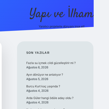
Yapı ve İlham
Yaratıcı projelerle dünyanı inşa et!
https://ilbet.c
SIDEBAR
SON YAZILAR
Fazla su içmek cildi güzelleştirir mi ?
Ağustos 6, 2026
Ayın dönüyor ne anlatıyor ?
Ağustos 5, 2026
Burcu Kurt kaç yaşında ?
Ağustos 4, 2026
Arda Güler hangi ödüle aday oldu ?
Ağustos 4, 2026