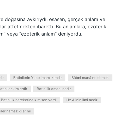
 ve doğasına aykırıydı; esasen, gerçek anlam ve
mlar atfetmekten ibaretti. Bu anlamlara, ezoterik
am” veya “ezoterik anlam” deniyordu.
dir
Batinilerin Yüce İmamı kimdir
Bâtınî manâ ne demek
atıniler kimlerdir
Batınilik amacı nedir
Batınilik hareketine kim son verdi
Hz Alinin ilmi nedir
iler namaz kılar mı