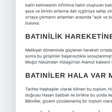
batin kelimesinin infinitive halini oluşturan bat
şeye ve birinin sırlarına dair içgörüye sahip ol
ortaya çıkmanın anlamları arasında “açık ve b
bulunur.
BATINILIK HAREKETIN
Melikşah döneminde güçlenen hareketi ortada
sonra bu girişimler başarısızlıkla sonuçlanmıştı
Moğol hükümdarı Hülagü’nün Alamut kalesini y
BATINILER HALA VAR 
Tarihte Haşhaşiler olarak bilinen bu toplum, 
doğrusu Hasan Sabbah ile birlikte bu yolda il
Bâtınîler, gizemi çözülememiş bir toplum olarak