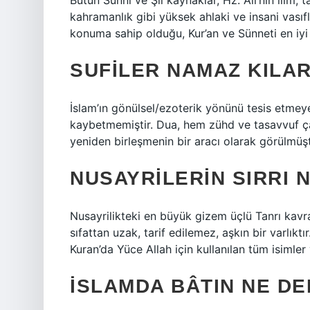
Bütün Sünni ve Şii kaynaklar, Hz. Ali’nin ilim,
kahramanlık gibi yüksek ahlaki ve insani vas
konuma sahip olduğu, Kur’an ve Sünneti en iyi 
SUFILER NAMAZ KILAR
İslam’ın gönülsel/ezoterik yönünü tesis etmey
kaybetmemiştir. Dua, hem zühd ve tasavvuf ç
yeniden birleşmenin bir aracı olarak görülmüşt
NUSAYRILERIN SIRRI 
Nusayrilikteki en büyük gizem üçlü Tanrı kavra
sıfattan uzak, tarif edilemez, aşkın bir varlıktır
Kuran’da Yüce Allah için kullanılan tüm isimler v
İSLAMDA BÂTIN NE D