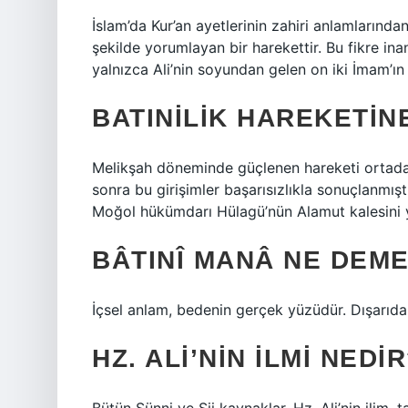
İslam’da Kur’an ayetlerinin zahiri anlamlarınd
şekilde yorumlayan bir harekettir. Bu fikre ina
yalnızca Ali’nin soyundan gelen on iki İmam’ın b
BATINILIK HAREKETIN
Melikşah döneminde güçlenen hareketi ortada
sonra bu girişimler başarısızlıkla sonuçlanmıştı
Moğol hükümdarı Hülagü’nün Alamut kalesini y
BÂTINÎ MANÂ NE DEM
İçsel anlam, bedenin gerçek yüzüdür. Dışarıd
HZ. ALI’NIN ILMI NEDI