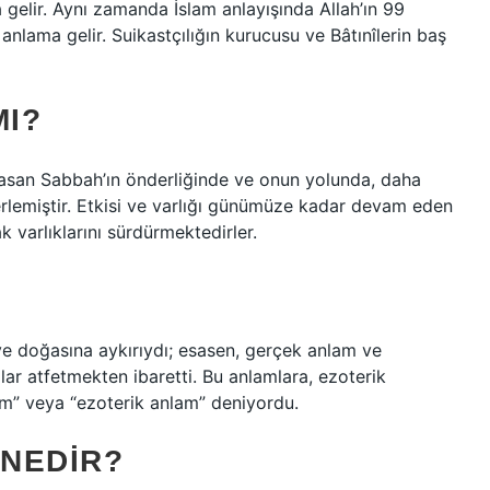
na gelir. Aynı zamanda İslam anlayışında Allah’ın 99
nı anlama gelir. Suikastçılığın kurucusu ve Bâtınîlerin baş
MI?
Hasan Sabbah’ın önderliğinde ve onun yolunda, daha
erlemiştir. Etkisi ve varlığı günümüze kadar devam eden
 varlıklarını sürdürmektedirler.
 ve doğasına aykırıydı; esasen, gerçek anlam ve
mlar atfetmekten ibaretti. Bu anlamlara, ezoterik
am” veya “ezoterik anlam” deniyordu.
 NEDIR?