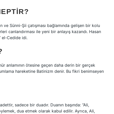
HEPTIR?
an ve Sünni-Şii çatışması bağlamında gelişen bir kolu
rleri canlandırması ile yeni bir anlayış kazandı. Hasan
 el-Cedide idi.
?
ünür anlamının ötesine geçen daha derin bir gerçek
rumlama hareketine Batinizm denir. Bu fikri benimseyen
adettir, sadece bir duadır. Duanın başında: “Ali,
emek, dua etmek olarak kabul edilir. Ayrıca, Ali,