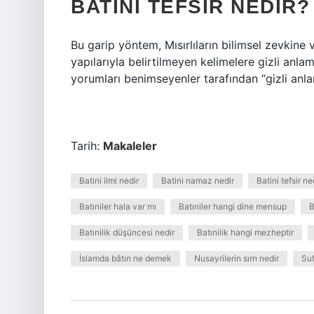
BATINI TEFSIR NEDIR?
Bu garip yöntem, Mısırlıların bilimsel zevkine
yapılarıyla belirtilmeyen kelimelere gizli anla
yorumları benimseyenler tarafından “gizli anl
Tarih:
Makaleler
Batini ilmi nedir
Batini namaz nedir
Batini tefsir ne
Batıniler hala var mı
Batıniler hangi dine mensup
B
Batınilik düşüncesi nedir
Batınilik hangi mezheptir
İslamda bâtın ne demek
Nusayrilerin sırrı nedir
Suf