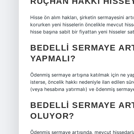
RÜÇHAN HAKKI HISSEY
Hisse ön alım hakları, şirketin sermayesini art
korurken yeni hisselerin öncelikle mevcut hiss
hisse başına sabit bir fiyattan yeni hisseler sa
BEDELLI SERMAYE ART
YAPMALI?
Ödenmiş sermaye artışına katılmak için ne ya
isterse, öncelik hakkı nedeniyle ilan edilen sü
(veya hesabına yatırmalı) ve ödenmiş sermaye a
BEDELLI SERMAYE ART
OLUYOR?
Ödenmiş sermaye artışında, mevcut hissedarla