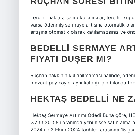
RÜÇHAN SÜRESI BITI
Tercihli haklara sahip kullanıcılar, tercihli k
varsa ödenmiş sermaye artışına otomatik olarak
artışına otomatik olarak katılamazsınız ve önc
BEDELLI SERMAYE ART
FIYATI DÜŞER MI?
Rüçhan hakkının kullanılmaması halinde, öden
mevcut pay sayısı aynı kaldığı için bilanço top
HEKTAŞ BEDELLI NE Z
Hektaş Sermaye Artırımı Ödedi Buna göre, HEKT
%233.20158’i oranında yeni hisse satın alma hak
2024 ile 2 Ekim 2024 tarihleri ​​arasında 15 g