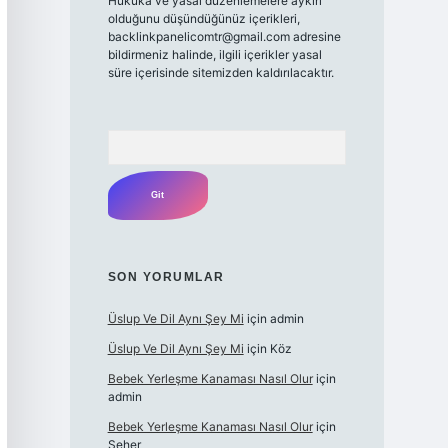
Hukuka ve yasal düzenlemelere aykırı
olduğunu düşündüğünüz içerikleri,
backlinkpanelicomtr@gmail.com
adresine
bildirmeniz halinde, ilgili içerikler yasal
süre içerisinde sitemizden kaldırılacaktır.
Arama
SON YORUMLAR
Üslup Ve Dil Aynı Şey Mi
için
admin
Üslup Ve Dil Aynı Şey Mi
için
Köz
Bebek Yerleşme Kanaması Nasıl Olur
için
admin
Bebek Yerleşme Kanaması Nasıl Olur
için
Seher