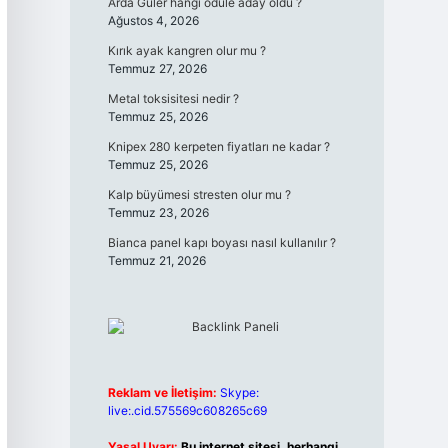
Arda Güler hangi ödüle aday oldu ?
Ağustos 4, 2026
Kırık ayak kangren olur mu ?
Temmuz 27, 2026
Metal toksisitesi nedir ?
Temmuz 25, 2026
Knipex 280 kerpeten fiyatları ne kadar ?
Temmuz 25, 2026
Kalp büyümesi stresten olur mu ?
Temmuz 23, 2026
Bianca panel kapı boyası nasıl kullanılır ?
Temmuz 21, 2026
Reklam ve İletişim:
Skype:
live:.cid.575569c608265c69
Yasal Uyarı:
Bu internet sitesi, herhangi