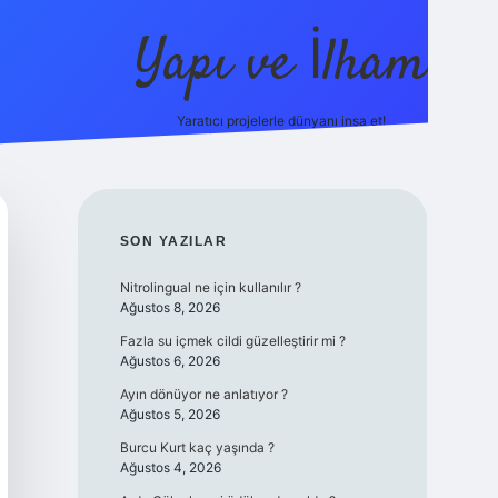
Yapı ve İlham
Yaratıcı projelerle dünyanı inşa et!
https://ilbet.c
SIDEBAR
SON YAZILAR
Nitrolingual ne için kullanılır ?
Ağustos 8, 2026
Fazla su içmek cildi güzelleştirir mi ?
Ağustos 6, 2026
Ayın dönüyor ne anlatıyor ?
Ağustos 5, 2026
Burcu Kurt kaç yaşında ?
Ağustos 4, 2026