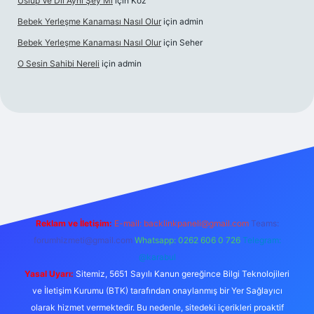
Üslup Ve Dil Aynı Şey Mi
için
Köz
Bebek Yerleşme Kanaması Nasıl Olur
için
admin
Bebek Yerleşme Kanaması Nasıl Olur
için
Seher
O Sesin Sahibi Nereli
için
admin
://ilbet.casino/
Reklam ve İletişim:
E-mail:
backlinkpaneli@gmail.com
Teams:
forumhizmeti@gmail.com
Whatsapp: 0262 606 0 726
Telegram:
@karabul
Yasal Uyarı:
Sitemiz, 5651 Sayılı Kanun gereğince Bilgi Teknolojileri
ve İletişim Kurumu (BTK) tarafından onaylanmış bir Yer Sağlayıcı
olarak hizmet vermektedir. Bu nedenle, sitedeki içerikleri proaktif