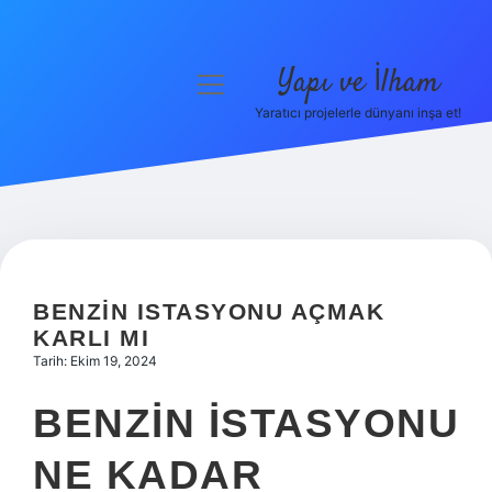
Yapı ve İlham
menüyü
aç
Yaratıcı projelerle dünyanı inşa et!
Anasayfa
Gizlilik Politikası
Yasal Uyarı
Hakkımızda
BENZIN ISTASYONU AÇMAK
KARLI MI
Tarih: Ekim 19, 2024
BENZIN ISTASYONU
NE KADAR