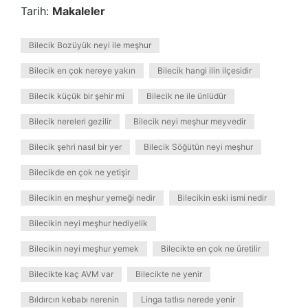
Tarih:
Makaleler
Bilecik Bozüyük neyi ile meşhur
Bilecik en çok nereye yakın
Bilecik hangi ilin ilçesidir
Bilecik küçük bir şehir mi
Bilecik ne ile ünlüdür
Bilecik nereleri gezilir
Bilecik neyi meşhur meyvedir
Bilecik şehri nasıl bir yer
Bilecik Söğütün neyi meşhur
Bilecikde en çok ne yetişir
Bilecikin en meşhur yemeği nedir
Bilecikin eski ismi nedir
Bilecikin neyi meşhur hediyelik
Bilecikin neyi meşhur yemek
Bilecikte en çok ne üretilir
Bilecikte kaç AVM var
Bilecikte ne yenir
Bıldırcın kebabı nerenin
Linga tatlısı nerede yenir