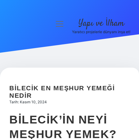
Yapı ve İlham
menüyü
aç
Yaratıcı projelerle dünyanı inşa et!
Anasayfa
Gizlilik Politikası
Yasal Uyarı
Hakkımızda
BILECIK EN MEŞHUR YEMEĞI
NEDIR
Tarih: Kasım 10, 2024
BILECIK’IN NEYI
MEŞHUR YEMEK?