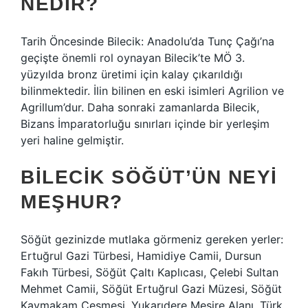
NEDIR?
Tarih Öncesinde Bilecik: Anadolu’da Tunç Çağı’na
geçişte önemli rol oynayan Bilecik’te MÖ 3.
yüzyılda bronz üretimi için kalay çıkarıldığı
bilinmektedir. İlin bilinen en eski isimleri Agrilion ve
Agrillum’dur. Daha sonraki zamanlarda Bilecik,
Bizans İmparatorluğu sınırları içinde bir yerleşim
yeri haline gelmiştir.
BILECIK SÖĞÜT’ÜN NEYI
MEŞHUR?
Söğüt gezinizde mutlaka görmeniz gereken yerler:
Ertuğrul Gazi Türbesi, Hamidiye Camii, Dursun
Fakıh Türbesi, Söğüt Çaltı Kaplıcası, Çelebi Sultan
Mehmet Camii, Söğüt Ertuğrul Gazi Müzesi, Söğüt
Kaymakam Çeşmesi, Yukarıdere Mesire Alanı, Türk