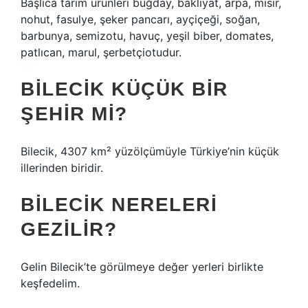
Başlıca tarım ürünleri buğday, bakliyat, arpa, mısır,
nohut, fasulye, şeker pancarı, ayçiçeği, soğan,
barbunya, semizotu, havuç, yeşil biber, domates,
patlıcan, marul, şerbetçiotudur.
BILECIK KÜÇÜK BIR
ŞEHIR MI?
Bilecik, 4307 km² yüzölçümüyle Türkiye’nin küçük
illerinden biridir.
BILECIK NERELERI
GEZILIR?
Gelin Bilecik’te görülmeye değer yerleri birlikte
keşfedelim.