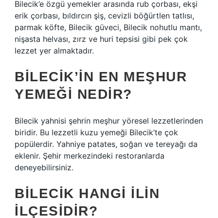
Bilecik’e özgü yemekler arasında rub çorbası, ekşi
erik çorbası, bıldırcın şiş, cevizli böğürtlen tatlısı,
parmak köfte, Bilecik güveci, Bilecik nohutlu mantı,
nişasta helvası, zırz ve huri tepsisi gibi pek çok
lezzet yer almaktadır.
BILECIK’IN EN MEŞHUR
YEMEĞI NEDIR?
Bilecik yahnisi şehrin meşhur yöresel lezzetlerinden
biridir. Bu lezzetli kuzu yemeği Bilecik’te çok
popülerdir. Yahniye patates, soğan ve tereyağı da
eklenir. Şehir merkezindeki restoranlarda
deneyebilirsiniz.
BILECIK HANGI ILIN
ILÇESIDIR?