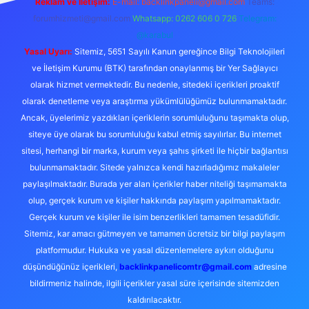
Reklam ve İletişim:
E-mail:
backlinkpaneli@gmail.com
Teams:
forumhizmeti@gmail.com
Whatsapp: 0262 606 0 726
Telegram:
@karabul
Yasal Uyarı:
Sitemiz, 5651 Sayılı Kanun gereğince Bilgi Teknolojileri
ve İletişim Kurumu (BTK) tarafından onaylanmış bir Yer Sağlayıcı
olarak hizmet vermektedir. Bu nedenle, sitedeki içerikleri proaktif
olarak denetleme veya araştırma yükümlülüğümüz bulunmamaktadır.
Ancak, üyelerimiz yazdıkları içeriklerin sorumluluğunu taşımakta olup,
siteye üye olarak bu sorumluluğu kabul etmiş sayılırlar. Bu internet
sitesi, herhangi bir marka, kurum veya şahıs şirketi ile hiçbir bağlantısı
bulunmamaktadır. Sitede yalnızca kendi hazırladığımız makaleler
paylaşılmaktadır. Burada yer alan içerikler haber niteliği taşımamakta
olup, gerçek kurum ve kişiler hakkında paylaşım yapılmamaktadır.
Gerçek kurum ve kişiler ile isim benzerlikleri tamamen tesadüfidir.
Sitemiz, kar amacı gütmeyen ve tamamen ücretsiz bir bilgi paylaşım
platformudur. Hukuka ve yasal düzenlemelere aykırı olduğunu
düşündüğünüz içerikleri,
backlinkpanelicomtr@gmail.com
adresine
bildirmeniz halinde, ilgili içerikler yasal süre içerisinde sitemizden
kaldırılacaktır.