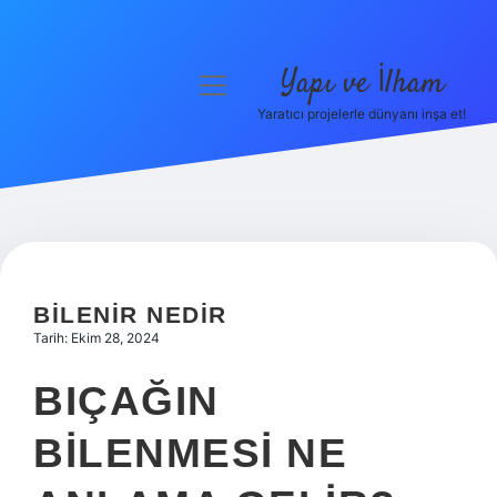
Yapı ve İlham
menüyü
aç
Yaratıcı projelerle dünyanı inşa et!
Anasayfa
Gizlilik Politikası
Yasal Uyarı
Hakkımızda
BILENIR NEDIR
Tarih: Ekim 28, 2024
BIÇAĞIN
BILENMESI NE