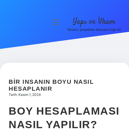
Yapı ve İlham
menüyü
aç
Yaratıcı projelerle dünyanı inşa et!
Anasayfa
Gizlilik Politikası
Yasal Uyarı
Hakkımızda
BIR INSANIN BOYU NASIL
HESAPLANIR
Tarih: Kasım 1, 2024
BOY HESAPLAMASI
NASIL YAPILIR?