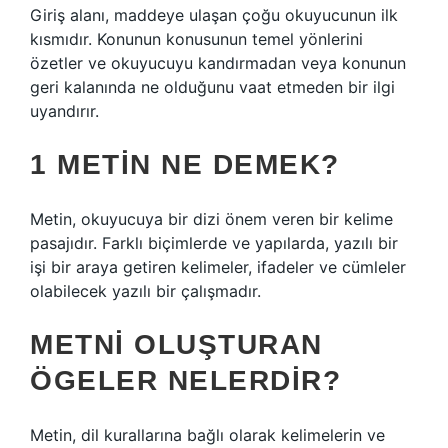
Giriş alanı, maddeye ulaşan çoğu okuyucunun ilk
kısmıdır. Konunun konusunun temel yönlerini
özetler ve okuyucuyu kandırmadan veya konunun
geri kalanında ne olduğunu vaat etmeden bir ilgi
uyandırır.
1 METIN NE DEMEK?
Metin, okuyucuya bir dizi önem veren bir kelime
pasajıdır. Farklı biçimlerde ve yapılarda, yazılı bir
işi bir araya getiren kelimeler, ifadeler ve cümleler
olabilecek yazılı bir çalışmadır.
METNI OLUŞTURAN
ÖGELER NELERDIR?
Metin, dil kurallarına bağlı olarak kelimelerin ve