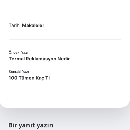
Tarih:
Makaleler
Önceki Yazı
Termal Reklamasyon Nedir
Sonraki Yazı
100 Tümen Kaç Tl
Bir yanıt yazın