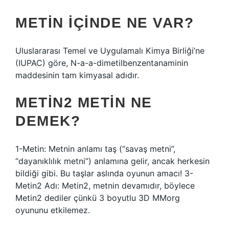
METIN IÇINDE NE VAR?
Uluslararası Temel ve Uygulamalı Kimya Birliği’ne
(IUPAC) göre, N-a-a-dimetilbenzentanaminin
maddesinin tam kimyasal adıdır.
METIN2 METIN NE
DEMEK?
1-Metin: Metnin anlamı taş (“savaş metni”,
“dayanıklılık metni”) anlamına gelir, ancak herkesin
bildiği gibi. Bu taşlar aslında oyunun amacı! 3-
Metin2 Adı: Metin2, metnin devamıdır, böylece
Metin2 dediler çünkü 3 boyutlu 3D MMorg
oyununu etkilemez.