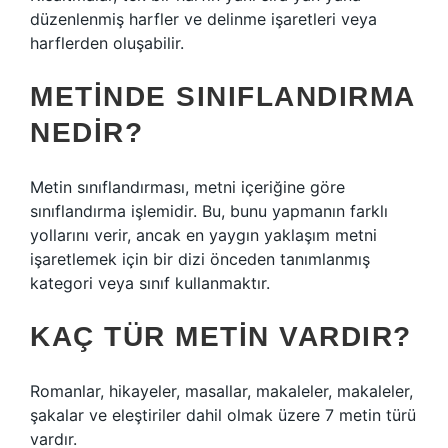
düzenlenmiş harfler ve delinme işaretleri veya
harflerden oluşabilir.
METINDE SINIFLANDIRMA
NEDIR?
Metin sınıflandırması, metni içeriğine göre
sınıflandırma işlemidir. Bu, bunu yapmanın farklı
yollarını verir, ancak en yaygın yaklaşım metni
işaretlemek için bir dizi önceden tanımlanmış
kategori veya sınıf kullanmaktır.
KAÇ TÜR METIN VARDIR?
Romanlar, hikayeler, masallar, makaleler, makaleler,
şakalar ve eleştiriler dahil olmak üzere 7 metin türü
vardır.