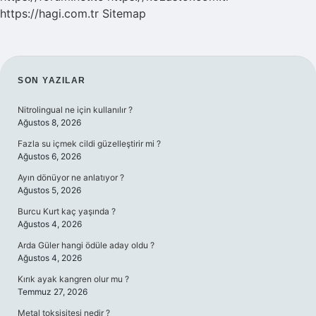
https://hagi.com.tr
Sitemap
SIDEBAR
SON YAZILAR
Nitrolingual ne için kullanılır ?
Ağustos 8, 2026
Fazla su içmek cildi güzelleştirir mi ?
Ağustos 6, 2026
Ayın dönüyor ne anlatıyor ?
Ağustos 5, 2026
Burcu Kurt kaç yaşında ?
Ağustos 4, 2026
Arda Güler hangi ödüle aday oldu ?
Ağustos 4, 2026
Kırık ayak kangren olur mu ?
Temmuz 27, 2026
Metal toksisitesi nedir ?