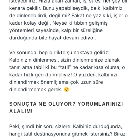
isteyebiliriz. Hızla akan zaman, iş, stres, her şey bir
kenara çekilir. Bunu yapabilseydik, belki kalbimiz
de dinlenebilirdi, değil mi? Fakat ne yazık ki, işler o
kadar kolay değil. Neyse ki tıbbın gelişmiş
yöntemleri sayesinde, kalp bir süreliğine
durduğunda bile hayat devam ediyor.
Ve sonunda, hep birlikte şu noktaya geliriz:
Kalbinizin dinlenmesi, sizin dinlenmenize olanak
tanır, ama tabii ki bu “tatil” ne kadar kısa olursa, o
kadar hızlı geri dönmeliyiz! O yüzden, kalbinizi
dinlendirmek önemli; ama çok uzun süre
dinlendirmemek gerek.
SONUÇTA NE OLUYOR? YORUMLARINIZI
ALALIM!
Peki, şimdi bir soru sizlere: Kalbiniz durduğunda,
hangi tatil destinasyonuna gitmek istersiniz? Biraz