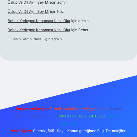
Üslup Ve Dil Aynı Şey Mi
için
admin
Üslup Ve Dil Aynı Şey Mi
için
Köz
Bebek Yerleşme Kanaması Nasıl Olur
için
admin
Bebek Yerleşme Kanaması Nasıl Olur
için
Seher
O Sesin Sahibi Nereli
için
admin
lbet.casino/
Reklam ve İletişim:
E-mail:
backlinkpaneli@gmail.com
Teams:
forumhizmeti@gmail.com
Whatsapp: 0262 606 0 726
Telegram:
@karabul
Yasal Uyarı:
Sitemiz, 5651 Sayılı Kanun gereğince Bilgi Teknolojileri