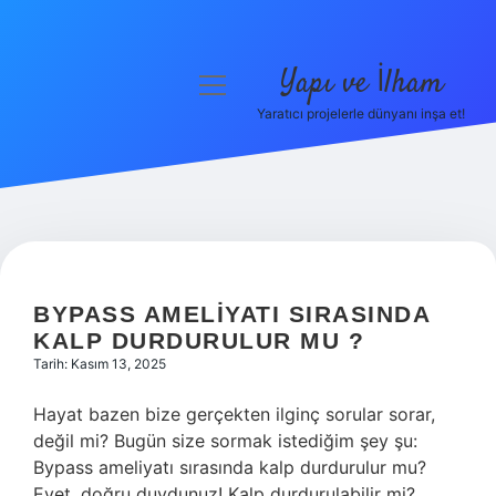
Yapı ve İlham
menüyü
aç
Yaratıcı projelerle dünyanı inşa et!
Anasayfa
Gizlilik Politikası
Yasal Uyarı
Hakkımızda
BYPASS AMELIYATI SIRASINDA
KALP DURDURULUR MU ?
Tarih: Kasım 13, 2025
Hayat bazen bize gerçekten ilginç sorular sorar,
değil mi? Bugün size sormak istediğim şey şu:
Bypass ameliyatı sırasında kalp durdurulur mu?
Evet, doğru duydunuz! Kalp durdurulabilir mi?