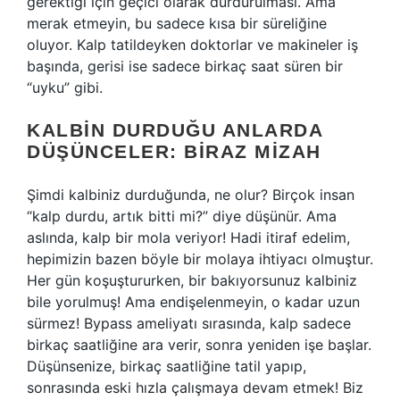
gerektiği için geçici olarak durdurulması. Ama
merak etmeyin, bu sadece kısa bir süreliğine
oluyor. Kalp tatildeyken doktorlar ve makineler iş
başında, gerisi ise sadece birkaç saat süren bir
“uyku” gibi.
KALBIN DURDUĞU ANLARDA
DÜŞÜNCELER: BIRAZ MIZAH
Şimdi kalbiniz durduğunda, ne olur? Birçok insan
“kalp durdu, artık bitti mi?” diye düşünür. Ama
aslında, kalp bir mola veriyor! Hadi itiraf edelim,
hepimizin bazen böyle bir molaya ihtiyacı olmuştur.
Her gün koşuştururken, bir bakıyorsunuz kalbiniz
bile yorulmuş! Ama endişelenmeyin, o kadar uzun
sürmez! Bypass ameliyatı sırasında, kalp sadece
birkaç saatliğine ara verir, sonra yeniden işe başlar.
Düşünsenize, birkaç saatliğine tatil yapıp,
sonrasında eski hızla çalışmaya devam etmek! Biz