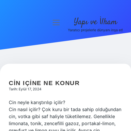
Yapı ve İlham
menüyü
aç
Yaratıcı projelerle dünyanı inşa et!
Anasayfa
Gizlilik Politikası
Yasal Uyarı
Hakkımızda
CIN IÇINE NE KONUR
Tarih: Eylül 17, 2024
Cin neyle karıştırılıp içilir?
Cin nasıl içilir? Çok kuru bir tada sahip olduğundan
cin, votka gibi saf haliyle tüketilemez. Genellikle
limonata, tonik, zencefilli gazoz, portakal-limon,
greyfurt ve limon suyu ile içilir. Ayrıca cin,