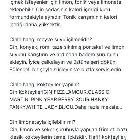
içmek isteyenler için limon, tonik veya limonata
eklenebilir. Cin sodasının kalori içeriği kuru
formundakiyle aynıdır. Tonik karışımının kalori
içeriği daha yüksektir.
Cinle hangi meyve suyu içilmelidir?
Cin, konyak, rom, taze sıkılmış portakal ve limon
suyunu karıştırın ve ardından badem şurubunu
ekleyin. İyice çalkalayın ve üstüne şeri dökün.
Eğlenceli bir şeyle süsleyin ve buzla servis edin.
Cinle hangi kokteyller yapılır?
Cin KokteylleriGIN FIZZ.L’AMOUR.CLASSIC
MARTINI.PINK YEAR.BERRY SOUR.HANKY
PANKY.WHITE LADY.BIJOU.Daha fazla makale…
Cin limonatayla içilebilir mi?
Cin, limon ve şeker şurubuyla yapılan Gimlet, bazı
klasik kokteyllerin temel içkisidir. Hafif kokteyller,