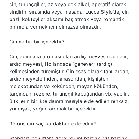
cin, turunçgiller, az veya çok alkol, aperatif olarak,
sindirim sırasında veya masada! Lucca Style’da, cin
bazlı kokteyller akşamı başlatmak veya romantik
bir mola vermek için olmazsa olmazdır.
Cin ne tür bir içecektir?
Cin, adını ana aroması olan ardıç meyvesinden alır;
ardıç meyvesi, Hollandaca “genever” (ardıç)
kelimesinden türemiştir. Cin esas olarak tahıllardan,
ardıç meyvelerinden, anasondan, kişnişten,
melekotundan ve kökünden, meyan kökünden,
tarçından, rezene, turunçgil kabuğundan vb. yapılır.
Bitkilerin birlikte damıtılmasıyla elde edilen renksiz,
yumuşak, yoğun aromalı bir içecektir.
35 ons cin kaç bardaktan elde edilir?
Standart boyutlara göre: 35 ml bardak: 20 bardak.