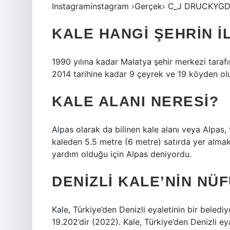
Instagraminstagram ›Gerçek› C_J DRUCKY
KALE HANGI ŞEHRIN I
1990 yılına kadar Malatya şehir merkezi tara
2014 tarihine kadar 9 çeyrek ve 19 köyden olu
KALE ALANI NERESI?
Alpas olarak da bilinen kale alanı veya Alpas,
kaleden 5.5 metre (6 metre) satırda yer almak
yardım olduğu için Alpas deniyordu.
DENIZLI KALE’NIN NÜ
Kale, Türkiye’den Denizli eyaletinin bir bele
19.202’dir (2022). Kale, Türkiye’den Denizli e