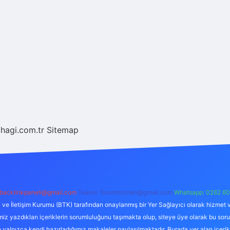
/hagi.com.tr
Sitemap
backlinkpaneli@gmail.com
Teams:
forumhizmeti@gmail.com
Whatsapp: 0262 60
i ve İletişim Kurumu (BTK) tarafından onaylanmış bir Yer Sağlayıcı olarak hizmet v
azdıkları içeriklerin sorumluluğunu taşımakta olup, siteye üye olarak bu sorumlul
e yalnızca kendi hazırladığımız makaleler paylaşılmaktadır. Burada yer alan içeri