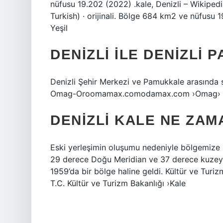
nüfusu 19.202 (2022) .kale, Denizli – Wikipedi
Turkish) · orijinali. Bölge 684 km2 ve nüfusu 
Yeşil
DENIZLI ILE DENIZLI
Denizli Şehir Merkezi ve Pamukkale arasında 
Omag-Oroomamax.comodamax.com ›Omag› T
DENIZLI KALE NE ZAM
Eski yerleşimin oluşumu nedeniyle bölgemize K
29 derece Doğu Meridian ve 37 derece kuzeyde
1959’da bir bölge haline geldi. Kültür ve Turi
T.C. Kültür ve Turizm Bakanlığı ›Kale