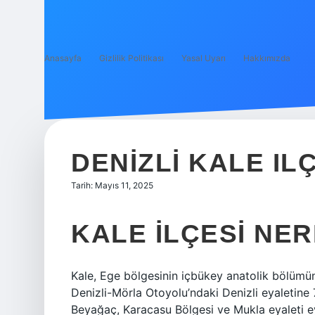
Anasayfa
Gizlilik Politikası
Yasal Uyarı
Hakkımızda
DENIZLI KALE IL
Tarih: Mayıs 11, 2025
KALE ILÇESI NE
Kale, Ege bölgesinin içbükey anatolik bölümün
Denizli-Mörla Otoyolu’ndaki Denizli eyaletine 
Beyağaç, Karacasu Bölgesi ve Mukla eyaleti eya