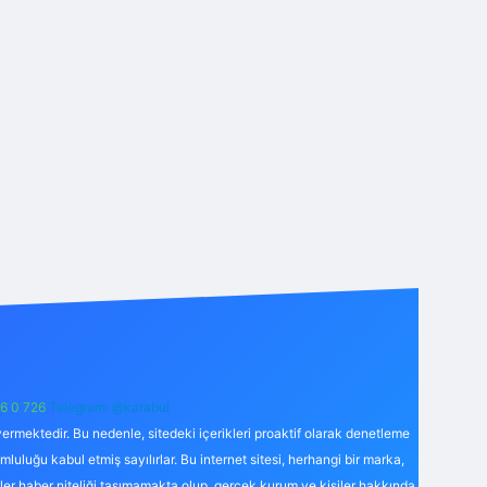
6 0 726
Telegram: @karabul
ermektedir. Bu nedenle, sitedeki içerikleri proaktif olarak denetleme
uğu kabul etmiş sayılırlar. Bu internet sitesi, herhangi bir marka,
kler haber niteliği taşımamakta olup, gerçek kurum ve kişiler hakkında