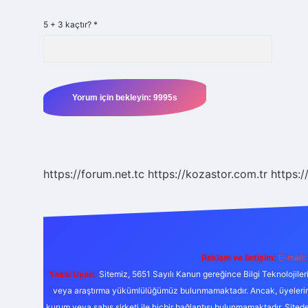
5 + 3 kaçtır?
*
https://forum.net.tc
https://kozastor.com.tr
https:/
Reklam ve İletişim:
E-mail:
Yasal Uyarı:
Sitemiz, 5651 Sayılı Kanun gereğince Bilgi Teknolojiler
veya araştırma yükümlülüğümüz bulunmamaktadır. Ancak, üyelerimiz y
kurum veya şahıs şirketi ile hiçbir bağlantısı bulunmamaktadır. Sited