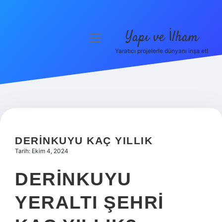
Yapı ve İlham
menüyü
aç
Yaratıcı projelerle dünyanı inşa et!
Anasayfa
Gizlilik Politikası
Yasal Uyarı
Hakkımızda
DERINKUYU KAÇ YILLIK
Tarih: Ekim 4, 2024
DERINKUYU
YERALTI ŞEHRI