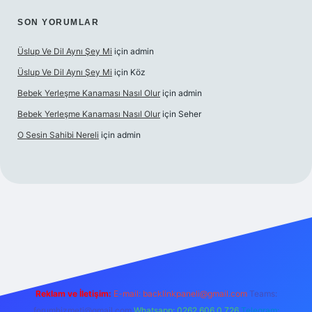
SON YORUMLAR
Üslup Ve Dil Aynı Şey Mi
için
admin
Üslup Ve Dil Aynı Şey Mi
için
Köz
Bebek Yerleşme Kanaması Nasıl Olur
için
admin
Bebek Yerleşme Kanaması Nasıl Olur
için
Seher
O Sesin Sahibi Nereli
için
admin
.casino/
Reklam ve İletişim:
E-mail:
backlinkpaneli@gmail.com
Teams:
forumhizmeti@gmail.com
Whatsapp: 0262 606 0 726
Telegram: