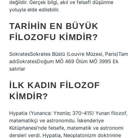
değildir. Gerçek bilgi, akıl ve felsefi düşünme
yoluyla elde edilebilir.
TARIHIN EN BÜYÜK
FILOZOFU KIMDIR?
SokratesSokrates Büstü (Louvre Müzesi, Paris)Tam
adıSokratesDoğum MÖ 469 Ölüm MÖ 3995 Ek
satırlar
İLK KADIN FILOZOF
KIMDIR?
Hypatia (Yunanca: Υπατία; 370–415) Yunan filozof,
matematikçi ve astronomdu. İskenderiye
Kütüphanesi’nde felsefe, matematik ve astronomi
dersleri verdi. Hypatia, Neoplatonizm doktrinine