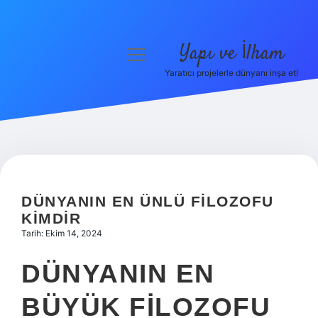
Yapı ve İlham
menüyü
aç
Yaratıcı projelerle dünyanı inşa et!
Anasayfa
Gizlilik Politikası
Yasal Uyarı
Hakkımızda
DÜNYANIN EN ÜNLÜ FILOZOFU
KIMDIR
Tarih: Ekim 14, 2024
DÜNYANIN EN
BÜYÜK FILOZOFU