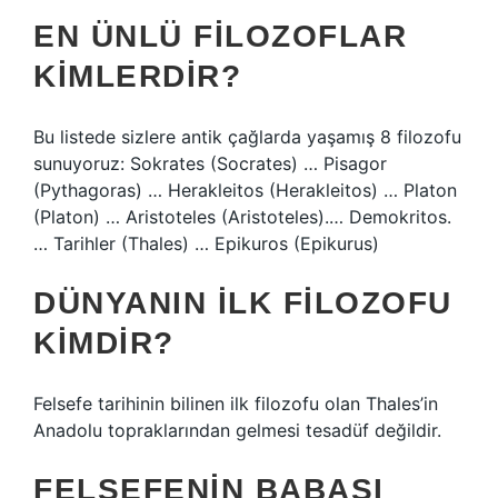
EN ÜNLÜ FILOZOFLAR
KIMLERDIR?
Bu listede sizlere antik çağlarda yaşamış 8 filozofu
sunuyoruz: Sokrates (Socrates) … Pisagor
(Pythagoras) … Herakleitos (Herakleitos) … Platon
(Platon) … Aristoteles (Aristoteles).​… Demokritos.
… Tarihler (Thales) … Epikuros (Epikurus)
DÜNYANIN ILK FILOZOFU
KIMDIR?
Felsefe tarihinin bilinen ilk filozofu olan Thales’in
Anadolu topraklarından gelmesi tesadüf değildir.
FELSEFENIN BABASI