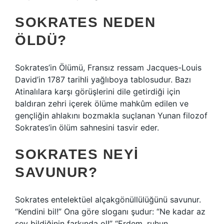
SOKRATES NEDEN
ÖLDÜ?
Sokrates’in Ölümü, Fransız ressam Jacques-Louis
David’in 1787 tarihli yağlıboya tablosudur. Bazı
Atinalılara karşı görüşlerini dile getirdiği için
baldıran zehri içerek ölüme mahkûm edilen ve
gençliğin ahlakını bozmakla suçlanan Yunan filozof
Sokrates’in ölüm sahnesini tasvir eder.
SOKRATES NEYI
SAVUNUR?
Sokrates entelektüel alçakgönüllülüğünü savunur.
“Kendini bil!” Ona göre sloganı şudur: “Ne kadar az
şey bildiğinin farkında ol!” “Erdem, ruhun