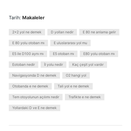
Tarih:
Makaleler
2x2 yol ne demek
D yolları nedir
E 80 ne anlama gelir
E 80 yolu otoban mı
E uluslararası yol mu
E5 ile D100 aynı mı
E5 otoban mı
E80 yolu otoban mı
Eotoban nedir
İl yolu nedir
Kaç çeşit yol vardır
Navigasyonda D ne demek
O2 hangi yol
Otobanda e ne demek
Tali yol e ne demek
Tem otoyolunun açılımı nedir
Trafikte e ne demek
Yollardaki D ve E ne demek