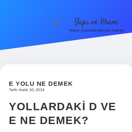
Yapı ve İlham
menüyü
aç
Yaratıcı projelerle dünyanı inşa et!
Anasayfa
Gizlilik Politikası
Yasal Uyarı
Hakkımızda
E YOLU NE DEMEK
Tarih: Aralık 30, 2024
YOLLARDAKI D VE
E NE DEMEK?