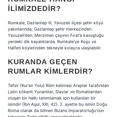
ILIMIZDEDIR?
Rumkale, Gaziantep ili, Yavuzeli ilçesi şehir köyü
yakınlarında; Gaziantep şehir merkezinden.
Yavuzeli’den, Merzimen çayının Fırat’a kavuştuğu
yerdeki dik kayalıklarda. Rumkale’ye Koşu ve
Halfeti köylerinden tekneyle kolayca ulaşılabilir.
KURANDA GEÇEN
RUMLAR KIMLERDIR?
Tefsir (Kur’an Yolu) Rûm kelimesi Araplar tarafından
Latin kökenli Yunanlılar, Slavlar ve Romalılardan
oluşan bir halkı tanımlamak için kullanılan bir
isimdir (İbn Aşur, XXI, 42). 2. ayette bu ismin Doğu
Roma olarak da bilinen Bizans İmparatorluğu’nun
tebaasını ifade ettiği varsayılmaktadır.