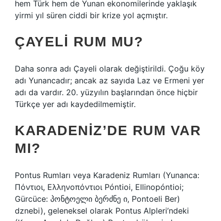
hem Türk hem de Yunan ekonomilerinde yaklaşık
yirmi yıl süren ciddi bir krize yol açmıştır.
ÇAYELI RUM MU?
Daha sonra adı Çayeli olarak değiştirildi. Çoğu köy
adı Yunancadır; ancak az sayıda Laz ve Ermeni yer
adı da vardır. 20. yüzyılın başlarından önce hiçbir
Türkçe yer adı kaydedilmemiştir.
KARADENIZ’DE RUM VAR
MI?
Pontus Rumları veya Karadeniz Rumları (Yunanca:
Πόντιοι, Ελληνοπόντιοι Póntioi, Ellinopóntioi;
Gürcüce: პონტოელი ბერძნე ი, Pontoeli Ber)
dznebi), geleneksel olarak Pontus Alpleri’ndeki