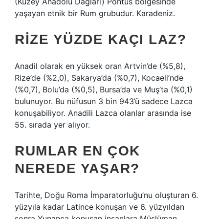
(Kuzey Anadolu Dağları) Pontus bölgesinde
yaşayan etnik bir Rum grubudur. Karadeniz.
RIZE YÜZDE KAÇI LAZ?
Anadil olarak en yüksek oran Artvin’de (%5,8),
Rize’de (%2,0), Sakarya’da (%0,7), Kocaeli’nde
(%0,7), Bolu’da (%0,5), Bursa’da ve Muş’ta (%0,1)
bulunuyor. Bu nüfusun 3 bin 943’ü sadece Lazca
konuşabiliyor. Anadili Lazca olanlar arasında ise
55. sırada yer alıyor.
RUMLAR EN ÇOK
NEREDE YAŞAR?
Tarihte, Doğu Roma İmparatorluğu’nu oluşturan 6.
yüzyıla kadar Latince konuşan ve 6. yüzyıldan
sonra Yunanca konuşan insanlara Müslüman