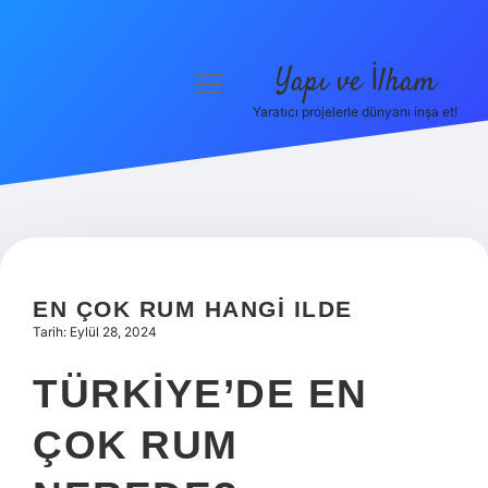
Yapı ve İlham
menüyü
aç
Yaratıcı projelerle dünyanı inşa et!
Anasayfa
Gizlilik Politikası
Yasal Uyarı
Hakkımızda
EN ÇOK RUM HANGI ILDE
Tarih: Eylül 28, 2024
TÜRKIYE’DE EN
ÇOK RUM