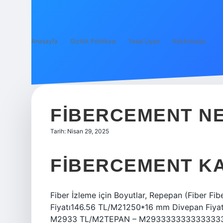
Anasayfa
Gizlilik Politikası
Yasal Uyarı
Hakkımızda
FIBERCEMENT N
Tarih: Nisan 29, 2025
FIBERCEMENT KA
Fiber İzleme için Boyutlar, Repepan (Fiber Fi
Fiyatı146.56 TL/M21250*16 mm Divepan Fiy
M2933 TL/M2TEPAN – M2933333333333333333