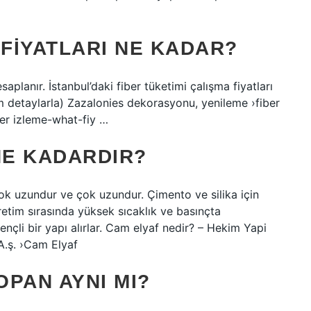
 FIYATLARI NE KADAR?
saplanır. İstanbul’daki fiber tüketimi çalışma fiyatları
tüm detaylarla) Zazalonies dekorasyonu, yenileme ›fiber
ber izleme-what-fiy …
E KADARDIR?
çok uzundur ve çok uzundur. Çimento ve silika için
etim sırasında yüksek sıcaklık ve basınçta
rençli bir yapı alırlar. Cam elyaf nedir? – Hekim Yapi
A.ş. ›Cam Elyaf
PAN AYNI MI?