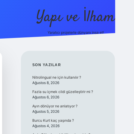
Yapı ve İlham
Yaratıcı projelerle dünyanı inşa et!
https://i
SIDEBAR
SON YAZILAR
Nitrolingual ne için kullanılır ?
Ağustos 8, 2026
Fazla su içmek cildi güzelleştirir mi ?
Ağustos 6, 2026
Ayın dönüyor ne anlatıyor ?
Ağustos 5, 2026
Burcu Kurt kaç yaşında ?
Ağustos 4, 2026