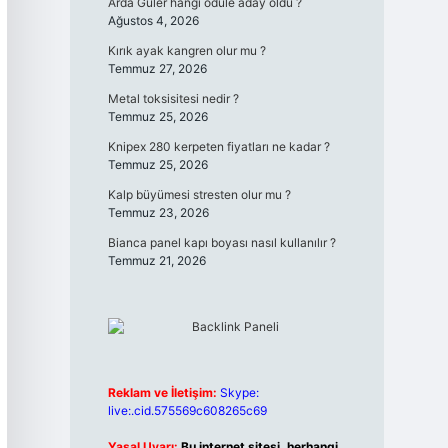
Arda Güler hangi ödüle aday oldu ?
Ağustos 4, 2026
Kırık ayak kangren olur mu ?
Temmuz 27, 2026
Metal toksisitesi nedir ?
Temmuz 25, 2026
Knipex 280 kerpeten fiyatları ne kadar ?
Temmuz 25, 2026
Kalp büyümesi stresten olur mu ?
Temmuz 23, 2026
Bianca panel kapı boyası nasıl kullanılır ?
Temmuz 21, 2026
Reklam ve İletişim:
Skype:
live:.cid.575569c608265c69
Yasal Uyarı:
Bu internet sitesi, herhangi