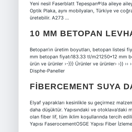
Yeni nesil Faserblatt Tepespan®’da aileye aile
Optik Plaka, aynı mobilyaları, Türkiye ve coğr
üretebilir. A273 …
10 MM BETOPAN LEVHA
Betopan’ın üretim boyutları, betopan listesi 
mm betopan fiyatı183.33 tl/m21250*12 mm be
ürün ve ürünler ›-}}} Ürünler ve ürünler› ›}} ›› ››
Disphe-Paneller
FIBERCEMENT SUYA DA
Elyaf yaprakları kesinlikle su geçirmez malz
daha düşüktür. Yapısındaki ve otoklava’daki m
olan fiber lif, tüm iklim koşullarında tercih ed
Yapısı FaserocementOSGE Yapısı Fiber İzlem