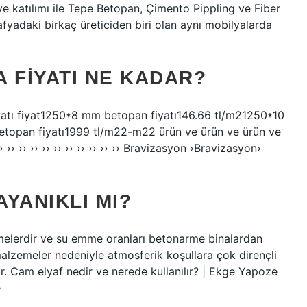
ye katılımı ile Tepe Betopan, Çimento Pippling ve Fiber
afyadaki birkaç üreticiden biri olan aynı mobilyalarda
 FIYATI NE KADAR?
fiyatı fiyat1250*8 mm betopan fiyatı146.66 tl/m21250*10
topan fiyatı1999 tl/m22-m22 ürün ve ürün ve ürün ve
 ›› ›› ›› ›› ›› ›› ›› ›› ›› ›› Bravizasyon ›Bravizasyon›
YANIKLI MI?
emelerdir ve su emme oranları betonarme binalardan
alzemeler nedeniyle atmosferik koşullara çok dirençli
ilir. Cam elyaf nedir ve nerede kullanılır? | Ekge Yapoze
e