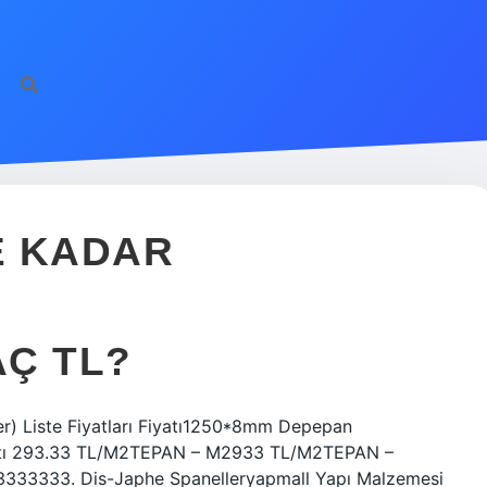
E KADAR
Ç TL?
ber) Liste Fiyatları Fiyatı1250*8mm Depepan
atı 293.33 TL/M2TEPAN – M2933 TL/M2TEPAN –
333. Dis-Japhe Spanelleryapmall Yapı Malzemesi