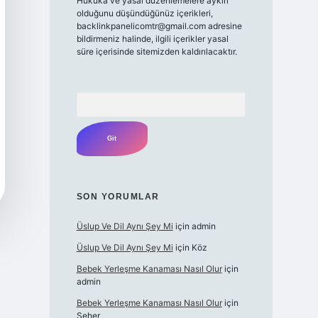
Hukuka ve yasal düzenlemelere aykırı
olduğunu düşündüğünüz içerikleri,
backlinkpanelicomtr@gmail.com
adresine
bildirmeniz halinde, ilgili içerikler yasal
süre içerisinde sitemizden kaldırılacaktır.
Arama
SON YORUMLAR
Üslup Ve Dil Aynı Şey Mi
için
admin
Üslup Ve Dil Aynı Şey Mi
için
Köz
Bebek Yerleşme Kanaması Nasıl Olur
için
admin
Bebek Yerleşme Kanaması Nasıl Olur
için
Seher