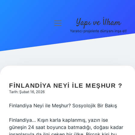
Yapı ve İlham
menüyü
aç
Yaratıcı projelerle dünyanı inşa et!
Anasayfa
Gizlilik Politikası
Yasal Uyarı
Hakkımızda
FINLANDIYA NEYI ILE MEŞHUR ?
Tarih: Şubat 16, 2026
Finlandiya Neyi ile Meşhur? Sosyolojik Bir Bakış
Finlandiya… Kışın karla kaplanmış, yazın ise
güneşin 24 saat boyunca batmadığı, doğası kadar
insanlarıyla da ilgi çeken bir ülke. Birçok kişi bu