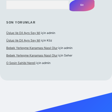
Arama
SON YORUMLAR
Üslup Ve Dil Aynı Şey Mi
için
admin
Üslup Ve Dil Aynı Şey Mi
için
Köz
Bebek Yerleşme Kanaması Nasıl Olur
için
admin
Bebek Yerleşme Kanaması Nasıl Olur
için
Seher
O Sesin Sahibi Nereli
için
admin
et.casino/