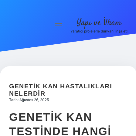
Yapı ve İlham
menüyü
aç
Yaratıcı projelerle dünyanı inşa et!
Anasayfa
Gizlilik Politikası
Yasal Uyarı
Hakkımızda
GENETIK KAN HASTALIKLARI
NELERDIR
Tarih: Ağustos 26, 2025
GENETIK KAN
TESTINDE HANGI