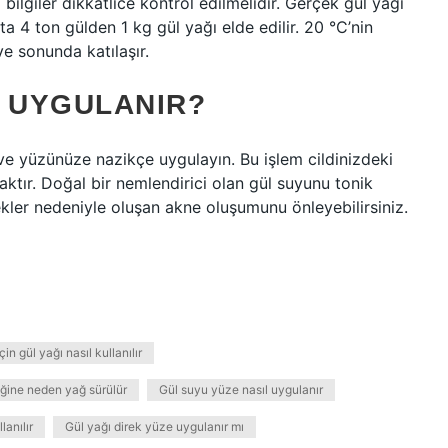
bilgiler dikkatlice kontrol edilmelidir. Gerçek gül yağı
ta 4 ton gülden 1 kg gül yağı elde edilir. 20 °C’nin
ve sonunda katılaşır.
L UYGULANIR?
e yüzünüze nazikçe uygulayın. Bu işlem cildinizdeki
aktır. Doğal bir nemlendirici olan gül suyunu tonik
nekler nedeniyle oluşan akne oluşumunu önleyebilirsiniz.
n gül yağı nasıl kullanılır
ğine neden yağ sürülür
Gül suyu yüze nasıl uygulanır
lanılır
Gül yağı direk yüze uygulanır mı