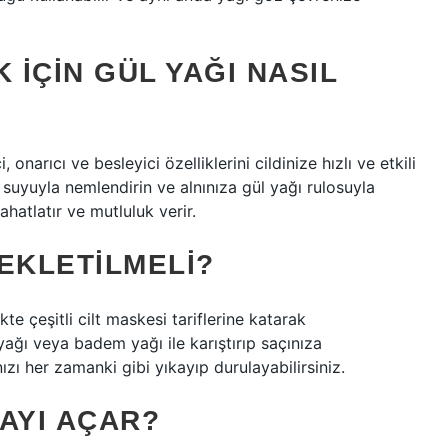
IÇIN GÜL YAĞI NASIL
, onarıcı ve besleyici özelliklerini cildinize hızlı ve etkili
gül suyuyla nemlendirin ve alnınıza gül yağı rulosuyla
hatlatır ve mutluluk verir.
EKLETILMELI?
ikte çeşitli cilt maskesi tariflerine katarak
nyağı veya badem yağı ile karıştırıp saçınıza
ızı her zamanki gibi yıkayıp durulayabilirsiniz.
AYI AÇAR?