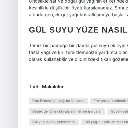
Öncelikle saf ve doğal gül yağının etiketindeki 
kesinlikle düşük bir fiyatı karşılayamaz. Sonuç
altında gerçek gül yağı kristalleşmeye başlar 
GÜL SUYU YÜZE NASI
Temiz bir pamuğa bir damla gül suyu ekleyin v
fazla yağı ve kiri temizlemenize yardımcı olac
olarak kullanabilir ve cildinizdeki tıkalı göze
Tarih:
Makaleler
Esra Ezmeci gül yağı ne işe yarar
Frekans yükseltmek içi
Göbek deliğine gül yağı sürmek ne işe yarar
Göbek deli
Gül yağı aurayı yükseltir mi
Gül yağı cinsellikte nasıl kul