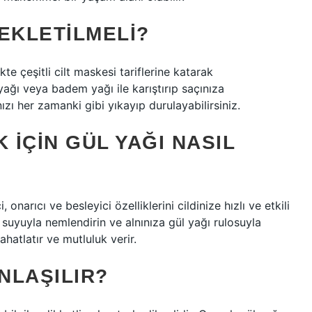
EKLETILMELI?
ikte çeşitli cilt maskesi tariflerine katarak
nyağı veya badem yağı ile karıştırıp saçınıza
ızı her zamanki gibi yıkayıp durulayabilirsiniz.
IÇIN GÜL YAĞI NASIL
, onarıcı ve besleyici özelliklerini cildinize hızlı ve etkili
gül suyuyla nemlendirin ve alnınıza gül yağı rulosuyla
hatlatır ve mutluluk verir.
NLAŞILIR?