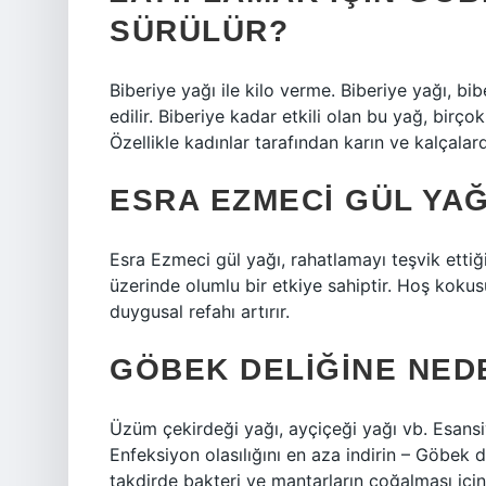
SÜRÜLÜR?
Biberiye yağı ile kilo verme. Biberiye yağı, bib
edilir. Biberiye kadar etkili olan bu yağ, birçok 
Özellikle kadınlar tarafından karın ve kalçalarda
ESRA EZMECI GÜL YAĞ
Esra Ezmeci gül yağı, rahatlamayı teşvik ettiği, s
üzerinde olumlu bir etkiye sahiptir. Hoş kokusu
duygusal refahı artırır.
GÖBEK DELIĞINE NED
Üzüm çekirdeği yağı, ayçiçeği yağı vb. Esansiy
Enfeksiyon olasılığını en aza indirin – Göbek 
takdirde bakteri ve mantarların çoğalması içi