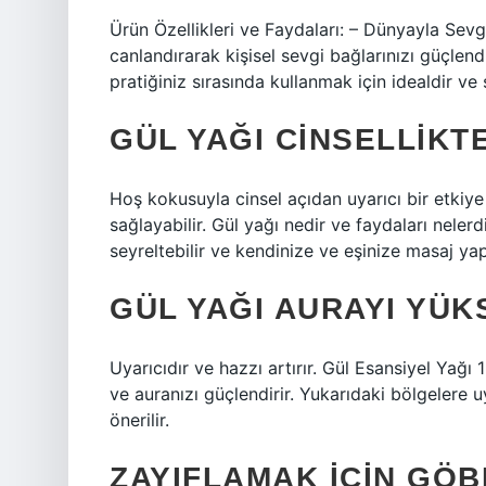
Ürün Özellikleri ve Faydaları: – Dünyayla Sevg
canlandırarak kişisel sevgi bağlarınızı güçle
pratiğiniz sırasında kullanmak için idealdir ve s
GÜL YAĞI CINSELLIKT
Hoş kokusuyla cinsel açıdan uyarıcı bir etkiy
sağlayabilir. Gül yağı nedir ve faydaları nelerd
seyreltebilir ve kendinize ve eşinize masaj yapa
GÜL YAĞI AURAYI YÜK
Uyarıcıdır ve hazzı artırır. Gül Esansiyel Yağı 
ve auranızı güçlendirir. Yukarıdaki bölgelere
önerilir.
ZAYIFLAMAK IÇIN GÖB