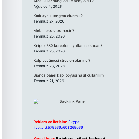
Arda Güler hangi ödüle aday oldu ?
Ağustos 4, 2026
Kırık ayak kangren olur mu ?
Temmuz 27, 2026
Metal toksisitesi nedir ?
Temmuz 25, 2026
Knipex 280 kerpeten fiyatları ne kadar ?
Temmuz 25, 2026
Kalp büyümesi stresten olur mu ?
Temmuz 23, 2026
Bianca panel kapı boyası nasıl kullanılır ?
Temmuz 21, 2026
Reklam ve İletişim:
Skype:
live:.cid.575569c608265c69
Yasal Uyarı:
Bu internet sitesi, herhangi