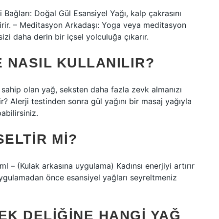
i Bağları: Doğal Gül Esansiyel Yağı, kalp çakrasını
ndirir. – Meditasyon Arkadaşı: Yoga veya meditasyon
izi daha derin bir içsel yolculuğa çıkarır.
E NASIL KULLANILIR?
e sahip olan yağ, seksten daha fazla zevk almanızı
ir? Alerji testinden sonra gül yağını bir masaj yağıyla
bilirsiniz.
SELTIR MI?
1ml – (Kulak arkasına uygulama) Kadınsı enerjiyi artırır
 uygulamadan önce esansiyel yağları seyreltmeniz
EK DELIĞINE HANGI YAĞ