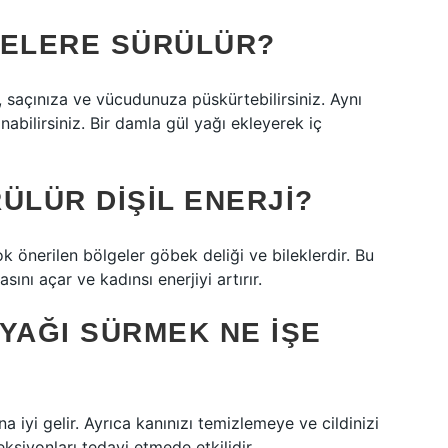
GELERE SÜRÜLÜR?
 saçınıza ve vücudunuza püskürtebilirsiniz. Aynı
nabilirsiniz. Bir damla gül yağı ekleyerek iç
ÜLÜR DIŞIL ENERJI?
ok önerilen bölgeler göbek deliği ve bileklerdir. Bu
ını açar ve kadınsı enerjiyi artırır.
YAĞI SÜRMEK NE IŞE
 iyi gelir. Ayrıca kanınızı temizlemeye ve cildinizi
ksiyonları tedavi etmede etkilidir.