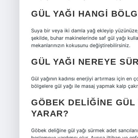
GÜL YAĞI HANGI BÖL
Suya bir veya iki damla yağ ekleyip yüzünüze,
şekilde, buhar makinelerinde saf gül yağı kulla
mekanlarınızın kokusunu değiştirebilirsiniz.
GÜL YAĞI NEREYE SÜR
Gül yağının kadınsı enerjiyi artırması için en ç
bölgelere gül yağı ile masaj yapmak kalp çakras
GÖBEK DELIĞINE GÜL 
YARAR?
Göbek deliğine gül yağı sürmek adet sancılarına
beslemeye yardımcı olur. Ayrıca iltihap ve enfe