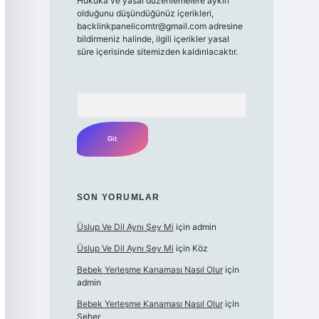
Hukuka ve yasal düzenlemelere aykırı
olduğunu düşündüğünüz içerikleri,
backlinkpanelicomtr@gmail.com
adresine
bildirmeniz halinde, ilgili içerikler yasal
süre içerisinde sitemizden kaldırılacaktır.
Arama
SON YORUMLAR
Üslup Ve Dil Aynı Şey Mi
için
admin
Üslup Ve Dil Aynı Şey Mi
için
Köz
Bebek Yerleşme Kanaması Nasıl Olur
için
admin
Bebek Yerleşme Kanaması Nasıl Olur
için
Seher