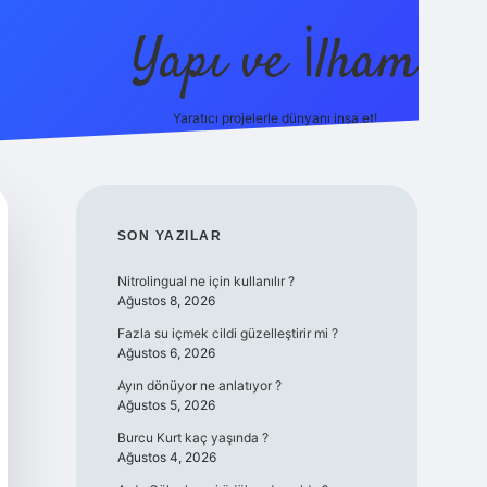
Yapı ve İlham
Yaratıcı projelerle dünyanı inşa et!
https://ilbet.c
SIDEBAR
SON YAZILAR
Nitrolingual ne için kullanılır ?
Ağustos 8, 2026
Fazla su içmek cildi güzelleştirir mi ?
Ağustos 6, 2026
Ayın dönüyor ne anlatıyor ?
Ağustos 5, 2026
Burcu Kurt kaç yaşında ?
Ağustos 4, 2026