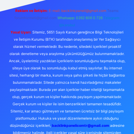
Reklam ve İletişim:
E-mail:
backlinkpaneli@gmail.com
Teams:
forumhizmeti@gmail.com
Whatsapp: 0262 606 0 726
Telegram:
@karabul
Yasal Uyarı:
Sitemiz, 5651 Sayılı Kanun gereğince Bilgi Teknolojileri
ve İletişim Kurumu (BTK) tarafından onaylanmış bir Yer Sağlayıcı
olarak hizmet vermektedir. Bu nedenle, sitedeki içerikleri proaktif
olarak denetleme veya araştırma yükümlülüğümüz bulunmamaktadır.
Ancak, üyelerimiz yazdıkları içeriklerin sorumluluğunu taşımakta olup,
siteye üye olarak bu sorumluluğu kabul etmiş sayılırlar. Bu internet
sitesi, herhangi bir marka, kurum veya şahıs şirketi ile hiçbir bağlantısı
bulunmamaktadır. Sitede yalnızca kendi hazırladığımız makaleler
paylaşılmaktadır. Burada yer alan içerikler haber niteliği taşımamakta
olup, gerçek kurum ve kişiler hakkında paylaşım yapılmamaktadır.
Gerçek kurum ve kişiler ile isim benzerlikleri tamamen tesadüfidir.
Sitemiz, kar amacı gütmeyen ve tamamen ücretsiz bir bilgi paylaşım
platformudur. Hukuka ve yasal düzenlemelere aykırı olduğunu
düşündüğünüz içerikleri,
backlinkpanelicomtr@gmail.com
adresine
bildirmeniz halinde, ilgili içerikler yasal süre içerisinde sitemizden