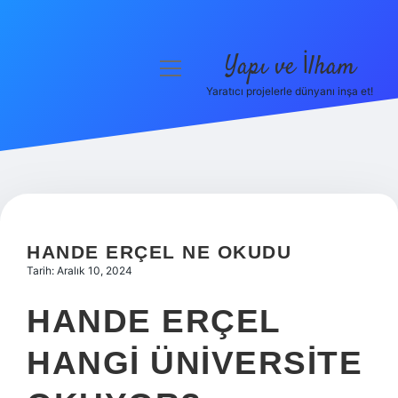
Yapı ve İlham
menüyü
aç
Yaratıcı projelerle dünyanı inşa et!
Anasayfa
Gizlilik Politikası
Yasal Uyarı
Hakkımızda
HANDE ERÇEL NE OKUDU
Tarih: Aralık 10, 2024
HANDE ERÇEL
HANGI ÜNIVERSITE