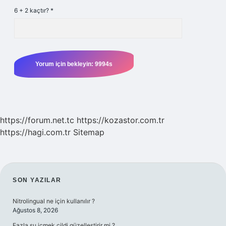
6 + 2 kaçtır?
*
https://forum.net.tc
https://kozastor.com.tr
https://hagi.com.tr
Sitemap
SIDEBAR
SON YAZILAR
Nitrolingual ne için kullanılır ?
Ağustos 8, 2026
Fazla su içmek cildi güzelleştirir mi ?