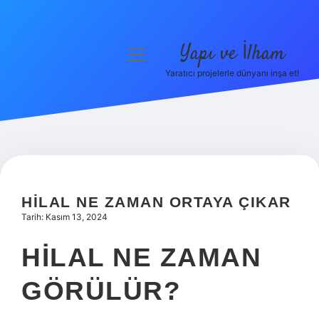
Yapı ve İlham
menüyü
aç
Yaratıcı projelerle dünyanı inşa et!
Anasayfa
Gizlilik Politikası
Yasal Uyarı
Hakkımızda
HILAL NE ZAMAN ORTAYA ÇIKAR
Tarih: Kasım 13, 2024
HILAL NE ZAMAN
GÖRÜLÜR?