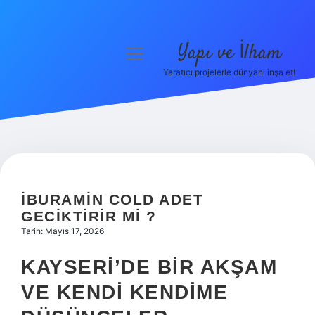
Yapı ve İlham
menüyü
aç
Yaratıcı projelerle dünyanı inşa et!
Anasayfa
Gizlilik Politikası
Yasal Uyarı
Hakkımızda
İBURAMIN COLD ADET
GECIKTIRIR MI ?
Tarih: Mayıs 17, 2026
KAYSERI’DE BIR AKŞAM
VE KENDI KENDIME