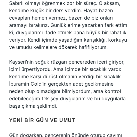
Sabırlı olmayı öğrenmek zor bir süreç. O akşam,
kendime küçük bir ders verdim. Hayat bazen
cevapları hemen vermez, bazen de biz onları
aramayı bırakırız. Günlüklerime yazarken fark ettim
ki, duygularımı ifade etmek bana büyük bir rahatlık
veriyor. Kendi içimde yaşadığım karışıklığı, korkuyu
ve umudu kelimelere dökerek hafifliyorum.
Kayseri’nin soğuk rüzgarı pencereden içeri giriyor,
içimi ürpertiyordu. Ama içimde bir sıcaklık vardı:
kendime karşı dürüst olmanın verdiği bir sıcaklık.
İburamin Cold’in gerçekten adet gecikmesine
neden olup olmadığını bilmiyordum, ama kontrol
edebileceğim tek şey duygularım ve bu duygularla
başa çıkma şeklimdi.
YENI BIR GÜN VE UMUT
Gün doğarken, pencerenin önünde oturup çayımı