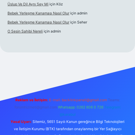
Üslup Ve Dil Aynı Şey Mi
için
Köz
Bebek Yerleşme Kanaması Nasıl Olur
için
admin
Bebek Yerleşme Kanaması Nasıl Olur
için
Seher
O Sesin Sahibi Nereli
için
admin
ilbet.casino/
Reklam ve İletişim:
E-mail:
backlinkpaneli@gmail.com
Teams:
forumhizmeti@gmail.com
Whatsapp: 0262 606 0 726
Telegram:
@karabul
Yasal Uyarı:
Sitemiz, 5651 Sayılı Kanun gereğince Bilgi Teknolojileri
ve İletişim Kurumu (BTK) tarafından onaylanmış bir Yer Sağlayıcı