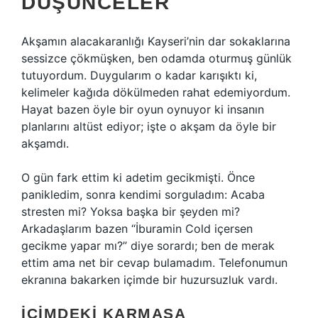
DÜŞÜNCELER
Akşamın alacakaranlığı Kayseri’nin dar sokaklarına
sessizce çökmüşken, ben odamda oturmuş günlük
tutuyordum. Duygularım o kadar karışıktı ki,
kelimeler kağıda dökülmeden rahat edemiyordum.
Hayat bazen öyle bir oyun oynuyor ki insanın
planlarını altüst ediyor; işte o akşam da öyle bir
akşamdı.
O gün fark ettim ki adetim gecikmişti. Önce
panikledim, sonra kendimi sorguladım: Acaba
stresten mi? Yoksa başka bir şeyden mi?
Arkadaşlarım bazen “İburamin Cold içersen
gecikme yapar mı?” diye sorardı; ben de merak
ettim ama net bir cevap bulamadım. Telefonumun
ekranına bakarken içimde bir huzursuzluk vardı.
İÇIMDEKI KARMAŞA