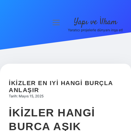
Yapı ve İlham
menüyü
aç
Yaratıcı projelerle dünyanı inşa et!
Anasayfa
Gizlilik Politikası
Yasal Uyarı
Hakkımızda
İKIZLER EN IYI HANGI BURÇLA
ANLAŞIR
Tarih: Mayıs 15, 2025
İKIZLER HANGI
BURCA AŞIK