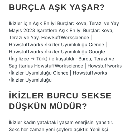
BURÇLA AŞK YAŞAR?
İkizler için Aşık En İyi Burçlar: Kova, Terazi ve Yay
Mayıs 2023 İşaretlere Aşık En İyi Burçlar: Kova,
Terazi ve Yay. HowSuffWorkscience |
Howstuffworks ›İkizler Uyumluluğu Cience |
Howstuffworks ›İkizler Uyumluluğu Google
(İngilizce → Türk) ile kuşatıldı · Burcu, Terazi ve
Sagittarius HowstuffWorkscience | Howstuffworks
›İkizler Uyumluluğu Cience | Howstuffworks
›İkizler Uyumluluğu
İKIZLER BURCU SEKSE
DÜŞKÜN MÜDÜR?
İkizler kadın yataktaki yaşam enerjisini yansıtır.
Seks her zaman yeni şeylere açıktır. Yenilikçi