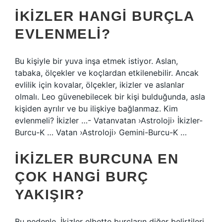
İKIZLER HANGI BURÇLA
EVLENMELI?
Bu kişiyle bir yuva inşa etmek istiyor. Aslan,
tabaka, ölçekler ve koçlardan etkilenebilir. Ancak
evlilik için kovalar, ölçekler, ikizler ve aslanlar
olmalı. Leo güvenebilecek bir kişi bulduğunda, asla
kişiden ayrılır ve bu ilişkiye bağlanmaz. Kim
evlenmeli? İkizler …- Vatanvatan ›Astroloji› İkizler-
Burcu-K … Vatan ›Astroloji› Gemini-Burcu-K …
İKIZLER BURCUNA EN
ÇOK HANGI BURÇ
YAKIŞIR?
Bu nedenle, İkizler elbette burçların diğer belirtileri