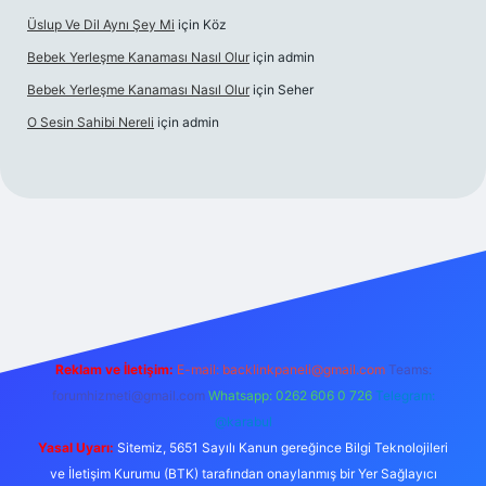
Üslup Ve Dil Aynı Şey Mi
için
Köz
Bebek Yerleşme Kanaması Nasıl Olur
için
admin
Bebek Yerleşme Kanaması Nasıl Olur
için
Seher
O Sesin Sahibi Nereli
için
admin
et.casino/
Reklam ve İletişim:
E-mail:
backlinkpaneli@gmail.com
Teams:
forumhizmeti@gmail.com
Whatsapp: 0262 606 0 726
Telegram:
@karabul
Yasal Uyarı:
Sitemiz, 5651 Sayılı Kanun gereğince Bilgi Teknolojileri
ve İletişim Kurumu (BTK) tarafından onaylanmış bir Yer Sağlayıcı