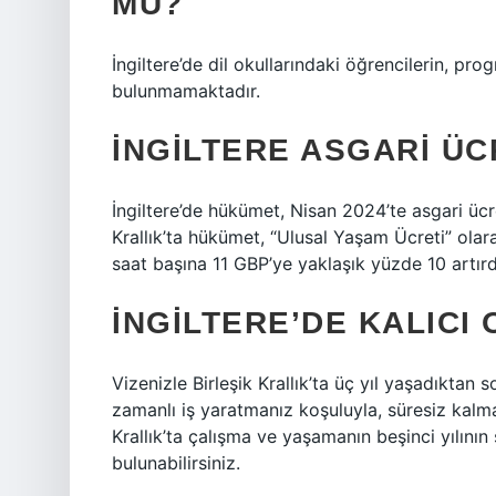
MU?
İngiltere’de dil okullarındaki öğrencilerin, pro
bulunmamaktadır.
İNGILTERE ASGARI ÜC
İngiltere’de hükümet, Nisan 2024’te asgari ücre
Krallık’ta hükümet, “Ulusal Yaşam Ücreti” ola
saat başına 11 GBP’ye yaklaşık yüzde 10 artırd
İNGILTERE’DE KALICI 
Vizenizle Birleşik Krallık’ta üç yıl yaşadıktan
zamanlı iş yaratmanız koşuluyla, süresiz kalma 
Krallık’ta çalışma ve yaşamanın beşinci yılını
bulunabilirsiniz.