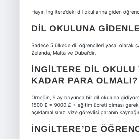
Hayır, İngiltere’deki dil okullarına giden öğren
DIL OKULUNA GIDENLE
Sadece 5 ülkede dil öğrencileri yasal olarak çal
Zelanda, Malta ve Dubai’dir.
İNGILTERE DIL OKULU 
KADAR PARA OLMALI?
Örneğin, 6 ay boyunca bir dil okuluna gidiyor
1500 £ = 9000 £ + eğitim ücreti olması gerekir.
açıklamalısınız: vize görevlisi paranın kaynağın
İNGILTERE’DE ÖĞRENC