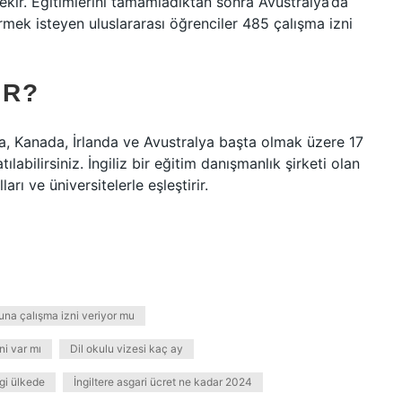
ekir. Eğitimlerini tamamladıktan sonra Avustralya’da
mek isteyen uluslararası öğrenciler 485 çalışma izni
IR?
 Kanada, İrlanda ve Avustralya başta olmak üzere 17
abilirsiniz. İngiliz bir eğitim danışmanlık şirketi olan
rı ve üniversitelerle eşleştirir.
una çalışma izni veriyor mu
ni var mı
Dil okulu vizesi kaç ay
gi ülkede
İngiltere asgari ücret ne kadar 2024