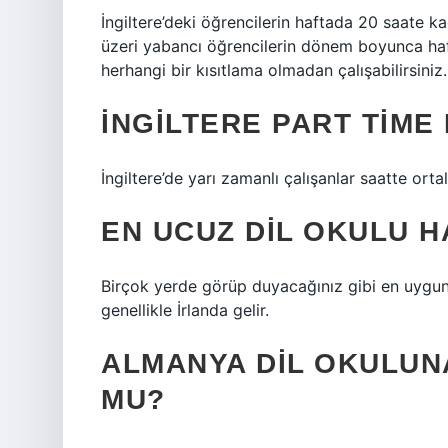
İngiltere’deki öğrencilerin haftada 20 saate kad
üzeri yabancı öğrencilerin dönem boyunca haft
herhangi bir kısıtlama olmadan çalışabilirsiniz.
İNGILTERE PART TIME
İngiltere’de yarı zamanlı çalışanlar saatte orta
EN UCUZ DIL OKULU 
Birçok yerde görüp duyacağınız gibi en uygun fi
genellikle İrlanda gelir.
ALMANYA DIL OKULUNA
MU?