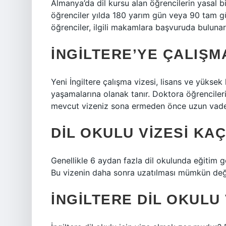
Almanya’da dil kursu alan öğrencilerin yasal 
öğrenciler yılda 180 yarım gün veya 90 tam gün 
öğrenciler, ilgili makamlara başvuruda bulunara
İNGILTERE’YE ÇALIŞMA
Yeni İngiltere çalışma vizesi, lisans ve yüksek l
yaşamalarına olanak tanır. Doktora öğrencileri
mevcut vizeniz sona ermeden önce uzun vadeli
DIL OKULU VIZESI KAÇ
Genellikle 6 aydan fazla dil okulunda eğitim gör
Bu vizenin daha sonra uzatılması mümkün deği
İNGILTERE DIL OKULU