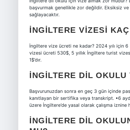
İngiltere dil okulu için vize almak zor mudur?
başvurmak genellikle zor değildir. Eksiksiz ve
sağlayacaktır.
İNGILTERE VIZESI KAÇ
İngiltere vize ücreti ne kadar? 2024 yılı için 6 a
vizesi ücreti 530$, 5 yıllık İngiltere turist vizes
1$’dır.
İNGILTERE DIL OKULU
Başvurunuzdan sonra en geç 3 gün içinde pasapo
kanıtlayan bir sertifika veya transkript. •6 a
üzere İngiltere’de yasal olarak çalışma iznine 
İNGILTERE DIL OKULU