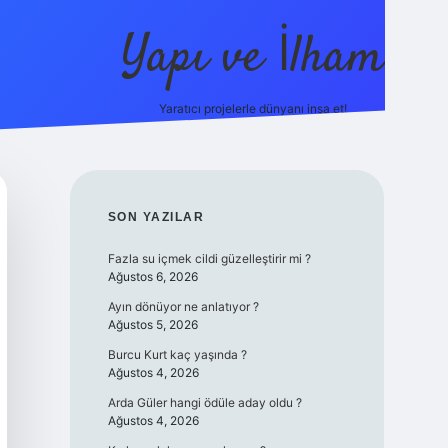
Yapı ve İlham
Yaratıcı projelerle dünyanı inşa et!
https://ilbet.c
SIDEBAR
SON YAZILAR
Fazla su içmek cildi güzelleştirir mi ?
Ağustos 6, 2026
Ayın dönüyor ne anlatıyor ?
Ağustos 5, 2026
Burcu Kurt kaç yaşında ?
Ağustos 4, 2026
Arda Güler hangi ödüle aday oldu ?
Ağustos 4, 2026