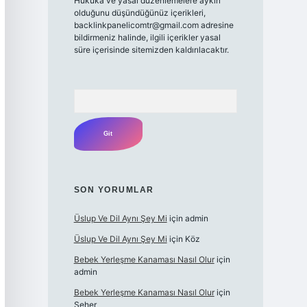
Hukuka ve yasal düzenlemelere aykırı
olduğunu düşündüğünüz içerikleri,
backlinkpanelicomtr@gmail.com
adresine
bildirmeniz halinde, ilgili içerikler yasal
süre içerisinde sitemizden kaldırılacaktır.
Arama
SON YORUMLAR
Üslup Ve Dil Aynı Şey Mi
için
admin
Üslup Ve Dil Aynı Şey Mi
için
Köz
Bebek Yerleşme Kanaması Nasıl Olur
için
admin
Bebek Yerleşme Kanaması Nasıl Olur
için
Seher