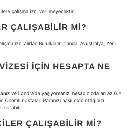
cilere çalışma izni verilmeyecektir.
R ÇALIŞABILIR MI?
ışma izni alırlar. Bu ülkeler İrlanda, Avustralya, Yeni
VIZESI IÇIN HESAPTA NE
sanız ve Londra’da yaşıyorsanız, hesabınızda en az 6 x
 Önemli noktalar: Paranızı nasıl elde ettiğinizi
ı sorabilir.
ILER ÇALIŞABILIR MI?