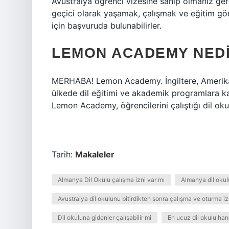
Avustralya öğrenci vizesine sahip olmanız ger
geçici olarak yaşamak, çalışmak ve eğitim gör
için başvuruda bulunabilirler.
LEMON ACADEMY NED
MERHABA! Lemon Academy. İngiltere, Amerika,
ülkede dil eğitimi ve akademik programlara katıl
Lemon Academy, öğrencilerini çalıştığı dil okulla
Tarih:
Makaleler
Almanya Dil Okulu çalışma izni var mı
Almanya dil okul
Avustralya dil okulunu bitirdikten sonra çalışma ve oturma iz
Dil okuluna gidenler çalışabilir mi
En ucuz dil okulu han