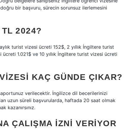
 Doğru belgelere sahipseniz İngiltere öğrenci vizesine
 doğru bir başvuru, sürecin sorunsuz ilerlemesini
 TL 2024?
ylık turist vizesi ücreti 152$, 2 yıllık İngiltere turist
i ücreti 1.021$ ve 10 yıllık İngiltere turist vizesi ücreti
 VIZESI KAÇ GÜNDE ÇIKAR?
rtunuz verilecektir. İngilizce dil becerilerinizi
ydan uzun süreli başvurularda, haftada 20 saat olmak
hak kazanırsınız.
NA ÇALIŞMA IZNI VERIYOR