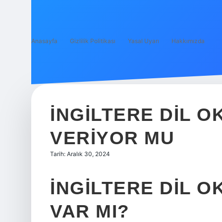
Anasayfa
Gizlilik Politikası
Yasal Uyarı
Hakkımızda
İNGILTERE DIL O
VERIYOR MU
Tarih: Aralık 30, 2024
İNGILTERE DIL O
VAR MI?