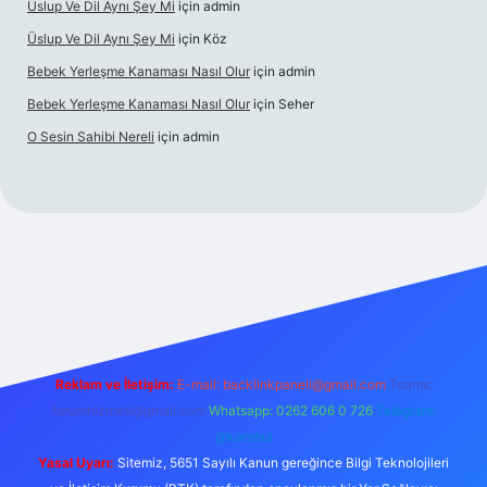
Üslup Ve Dil Aynı Şey Mi
için
admin
Üslup Ve Dil Aynı Şey Mi
için
Köz
Bebek Yerleşme Kanaması Nasıl Olur
için
admin
Bebek Yerleşme Kanaması Nasıl Olur
için
Seher
O Sesin Sahibi Nereli
için
admin
s://ilbet.casino/
Reklam ve İletişim:
E-mail:
backlinkpaneli@gmail.com
Teams:
forumhizmeti@gmail.com
Whatsapp: 0262 606 0 726
Telegram:
@karabul
Yasal Uyarı:
Sitemiz, 5651 Sayılı Kanun gereğince Bilgi Teknolojileri