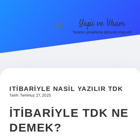
Yapı ve İlham
menüyü
aç
Yaratıcı projelerle dünyanı inşa et!
Anasayfa
Gizlilik Politikası
Yasal Uyarı
Hakkımızda
ITIBARIYLE NASIL YAZILIR TDK
Tarih: Temmuz 27, 2025
İTIBARIYLE TDK NE
DEMEK?