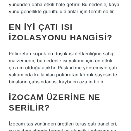
yününden daha etkili hale getirir. Bu nedenle, kaya
yünü genellikle gürültülü alanlar için tercih edilir.
EN IYI ÇATI ISI
IZOLASYONU HANGISI?
Poliüretan köpük en düşük ısı iletkenliğine sahip
malzemedir, bu nedenle ısı yalıtımı için en etkili
çözüm olduğu açıktır. Püskürtme yöntemiyle çatı
yalıtımında kullanılan poliüretan köpük sayesinde
binaların çatısından ısı kaybı en aza indirilir.
İZOCAM ÜZERINE NE
SERILIR?
İzocam taş yününden üretilen teras çatı panelleri,
su yalıtımı altında termal ve akustik izolasyon ve