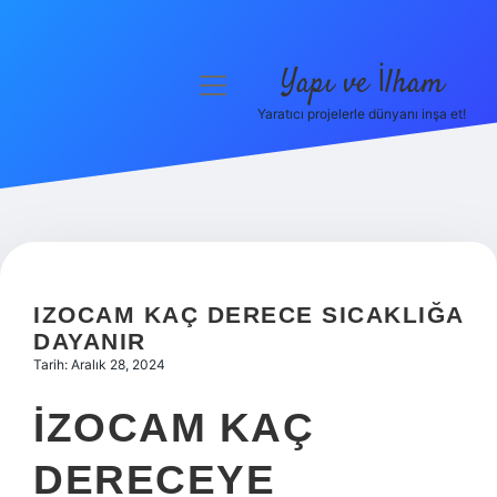
Yapı ve İlham
menüyü
aç
Yaratıcı projelerle dünyanı inşa et!
Anasayfa
Gizlilik Politikası
Yasal Uyarı
Hakkımızda
IZOCAM KAÇ DERECE SICAKLIĞA
DAYANIR
Tarih: Aralık 28, 2024
İZOCAM KAÇ
DERECEYE