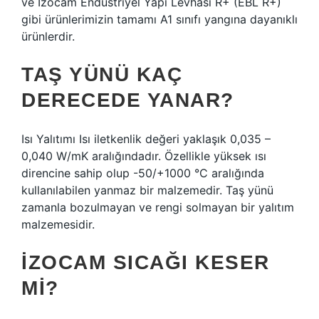
ve İzocam Endüstriyel Yapı Levhası R+ (EBL R+)
gibi ürünlerimizin tamamı A1 sınıfı yangına dayanıklı
ürünlerdir.
TAŞ YÜNÜ KAÇ
DERECEDE YANAR?
Isı Yalıtımı Isı iletkenlik değeri yaklaşık 0,035 –
0,040 W/mK aralığındadır. Özellikle yüksek ısı
direncine sahip olup -50/+1000 °C aralığında
kullanılabilen yanmaz bir malzemedir. Taş yünü
zamanla bozulmayan ve rengi solmayan bir yalıtım
malzemesidir.
İZOCAM SICAĞI KESER
MI?