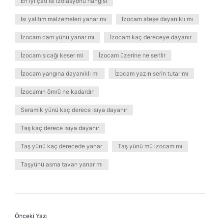
En iyi çatı ısı izolasyonu hangisi
Isı yalıtım malzemeleri yanar mı
İzocam ateşe dayanıklı mı
İzocam cam yünü yanar mı
İzocam kaç dereceye dayanır
İzocam sıcağı keser mi
İzocam üzerine ne serilir
İzocam yangına dayanıklı mı
İzocam yazın serin tutar mı
İzocamın ömrü ne kadardır
Seramik yünü kaç derece ısıya dayanır
Taş kaç derece ısıya dayanır
Taş yünü kaç derecede yanar
Taş yünü mü izocam mı
Taşyünü asma tavan yanar mı
Önceki Yazı