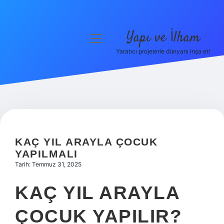
Yapı ve İlham
menüyü
aç
Yaratıcı projelerle dünyanı inşa et!
Anasayfa
Gizlilik Politikası
Yasal Uyarı
Hakkımızda
KAÇ YIL ARAYLA ÇOCUK
YAPILMALI
Tarih: Temmuz 31, 2025
KAÇ YIL ARAYLA
ÇOCUK YAPILIR?