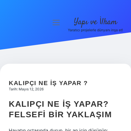
Yapı ve İlham
menüyü
aç
Yaratıcı projelerle dünyanı inşa et!
Anasayfa
Gizlilik Politikası
Yasal Uyarı
Hakkımızda
KALIPÇI NE IŞ YAPAR ?
Tarih: Mayıs 12, 2026
KALIPÇI NE İŞ YAPAR?
FELSEFI BIR YAKLAŞIM
Hayatın ortasında durup, bir an için düşünün: