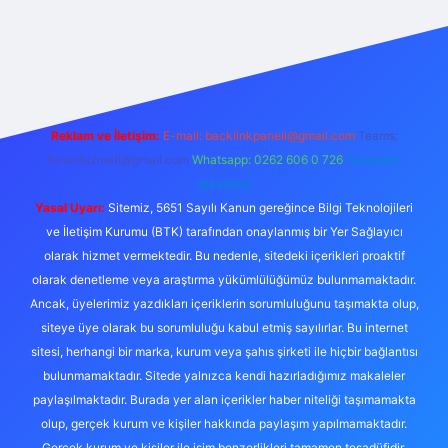
t.casino/
Reklam ve İletişim:
E-mail:
backlinkpaneli@gmail.com
Teams:
forumhizmeti@gmail.com
Whatsapp: 0262 606 0 726
Telegram:
@karabul
Yasal Uyarı:
Sitemiz, 5651 Sayılı Kanun gereğince Bilgi Teknolojileri
ve İletişim Kurumu (BTK) tarafından onaylanmış bir Yer Sağlayıcı
olarak hizmet vermektedir. Bu nedenle, sitedeki içerikleri proaktif
olarak denetleme veya araştırma yükümlülüğümüz bulunmamaktadır.
Ancak, üyelerimiz yazdıkları içeriklerin sorumluluğunu taşımakta olup,
siteye üye olarak bu sorumluluğu kabul etmiş sayılırlar. Bu internet
sitesi, herhangi bir marka, kurum veya şahıs şirketi ile hiçbir bağlantısı
bulunmamaktadır. Sitede yalnızca kendi hazırladığımız makaleler
paylaşılmaktadır. Burada yer alan içerikler haber niteliği taşımamakta
olup, gerçek kurum ve kişiler hakkında paylaşım yapılmamaktadır.
Gerçek kurum ve kişiler ile isim benzerlikleri tamamen tesadüfidir.