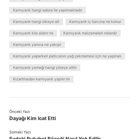
Karnıyarık hangi sebze ile yapılmaktadır
Karnıyarık hangi ülkeye ait
Karnıyarık iç harcına ne konur
Karnıyarık kilo aldırır mı
Karnıyarık malzemeleri nelerdir
Karnıyarık yanına ne yakışır
Karnıyarık yaparken patlıcanın yağ çekmemesi için ne yapmalı
Karnıyarık yemeği hangi yöreye aittir
Kızartmadan karnıyarık yapılır mı
Önceki Yazı
Dayağı Kim Icat Etti
Sonraki Yazı
Evdeki Rutubet Böceği Nasıl Yok Edilir