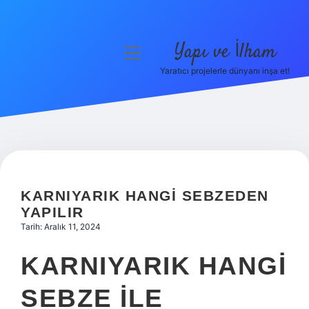
Yapı ve İlham
menüyü
aç
Yaratıcı projelerle dünyanı inşa et!
Anasayfa
Gizlilik Politikası
Yasal Uyarı
Hakkımızda
KARNIYARIK HANGI SEBZEDEN
YAPILIR
Tarih: Aralık 11, 2024
KARNIYARIK HANGI
SEBZE ILE