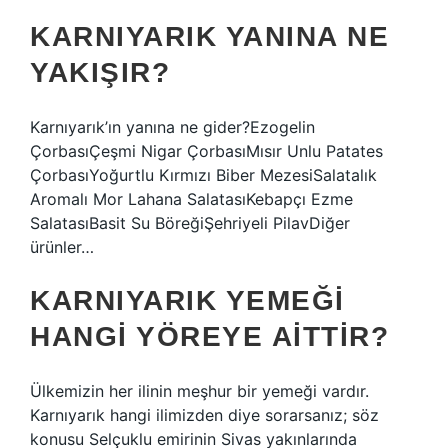
KARNIYARIK YANINA NE
YAKIŞIR?
Karnıyarık’ın yanına ne gider?Ezogelin
ÇorbasıÇeşmi Nigar ÇorbasıMısır Unlu Patates
ÇorbasıYoğurtlu Kırmızı Biber MezesiSalatalık
Aromalı Mor Lahana SalatasıKebapçı Ezme
SalatasıBasit Su BöreğiŞehriyeli PilavDiğer
ürünler…
KARNIYARIK YEMEĞI
HANGI YÖREYE AITTIR?
Ülkemizin her ilinin meşhur bir yemeği vardır.
Karnıyarık hangi ilimizden diye sorarsanız; söz
konusu Selçuklu emirinin Sivas yakınlarında