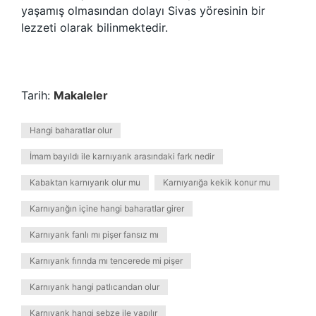
yaşamış olmasından dolayı Sivas yöresinin bir
lezzeti olarak bilinmektedir.
Tarih:
Makaleler
Hangi baharatlar olur
İmam bayıldı ile karnıyarık arasındaki fark nedir
Kabaktan karnıyarık olur mu
Karnıyarığa kekik konur mu
Karnıyarığın içine hangi baharatlar girer
Karnıyarık fanlı mı pişer fansız mı
Karnıyarık fırında mı tencerede mi pişer
Karnıyarık hangi patlıcandan olur
Karnıyarık hangi sebze ile yapılır