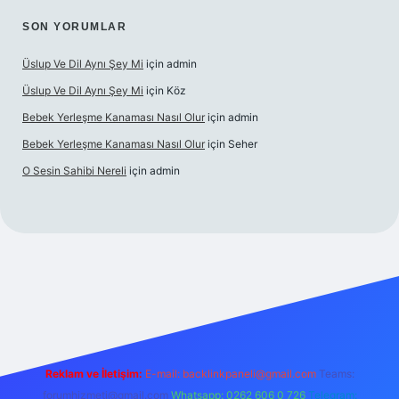
SON YORUMLAR
Üslup Ve Dil Aynı Şey Mi
için
admin
Üslup Ve Dil Aynı Şey Mi
için
Köz
Bebek Yerleşme Kanaması Nasıl Olur
için
admin
Bebek Yerleşme Kanaması Nasıl Olur
için
Seher
O Sesin Sahibi Nereli
için
admin
.casino/
Reklam ve İletişim:
E-mail:
backlinkpaneli@gmail.com
Teams:
forumhizmeti@gmail.com
Whatsapp: 0262 606 0 726
Telegram: