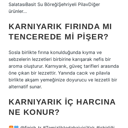
SalatasıBasit Su BöreğiŞehriyeli PilavDiğer
ürünler…
KARNIYARIK FIRINDA MI
TENCEREDE MI PIŞER?
Sosla birlikte fırına konulduğunda kıyma ve
sebzelerin lezzetleri birbirine karışarak nefis bir
aroma oluşturur. Karnıyarık, güveç tarifleri arasında
öne çıkan bir lezzettir. Yanında cacık ve pilavla
birlikte akşam yemeğinize doyurucu ve lezzetli bir
alternatif sunar.
KARNIYARIK IÇ HARCINA
NE KONUR?
@finish_tr #TemizliktedahaiyisiYok #işbirliği