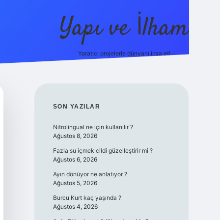
Yapı ve İlham
Yaratıcı projelerle dünyanı inşa et!
https://ilbet.
SIDEBAR
SON YAZILAR
Nitrolingual ne için kullanılır ?
Ağustos 8, 2026
Fazla su içmek cildi güzelleştirir mi ?
Ağustos 6, 2026
Ayın dönüyor ne anlatıyor ?
Ağustos 5, 2026
Burcu Kurt kaç yaşında ?
Ağustos 4, 2026