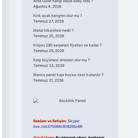
Arda Güler hangi ödüle aday oldu ?
Ağustos 4, 2026
Kırık ayak kangren olur mu ?
Temmuz 27, 2026
Metal toksisitesi nedir ?
Temmuz 25, 2026
Knipex 280 kerpeten fiyatları ne kadar ?
Temmuz 25, 2026
Kalp büyümesi stresten olur mu ?
Temmuz 23, 2026
Bianca panel kapı boyası nasıl kullanılır ?
Temmuz 21, 2026
Reklam ve İletişim:
Skype:
live:.cid.575569c608265c69
Yasal Uyarı:
Bu internet sitesi, herhangi