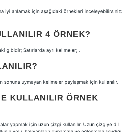
a iyi anlamak için aşağıdaki örnekleri inceleyebilirsiniz:
ULLANILIR 4 ÖRNEK?
i gibidir; Satırlarda ayrı kelimeler; .
LANILIR?
tın sonuna uymayan kelimeler paylaşmak için kullanılır.
DE KULLANILIR ÖRNEK
alar yapmak için uzun çizgi kullanılır. Uzun çizgiye dil
 tilkinin yolu, hayvanların oynamayı ve eğlenmeyi sevdiği