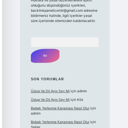
Hukuka ve yasal düzenlemelere aykırı
olduğunu düşündüğünüz içerikleri,
backlinkpanelicomtr@gmail.com
adresine
bildirmeniz halinde, ilgili içerikler yasal
süre içerisinde sitemizden kaldırılacaktır.
Arama
SON YORUMLAR
Üslup Ve Dil Aynı Şey Mi
için
admin
Üslup Ve Dil Aynı Şey Mi
için
Köz
Bebek Yerleşme Kanaması Nasıl Olur
için
admin
Bebek Yerleşme Kanaması Nasıl Olur
için
Seher