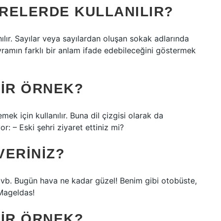
NERELERDE KULLANILIR?
nılır. Sayılar veya sayılardan oluşan sokak adlarında
avramın farklı bir anlam ifade edebileceğini göstermek
DIR ÖRNEK?
k için kullanılır. Buna dil çizgisi olarak da
yor: – Eski şehri ziyaret ettiniz mi?
VERINIZ?
y vb. Bugün hava ne kadar güzel! Benim gibi otobüste,
Mageldas!
DIR ÖRNEK?