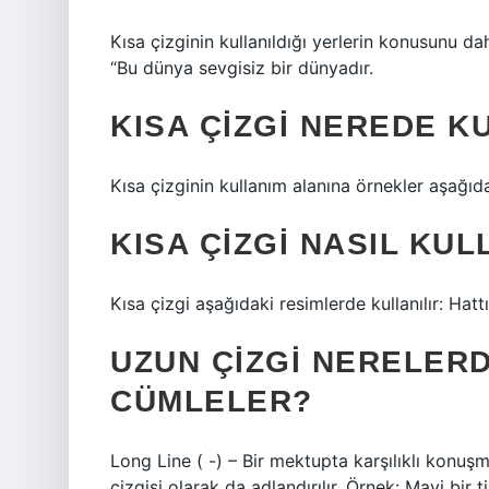
Kısa çizginin kullanıldığı yerlerin konusunu dah
“Bu dünya sevgisiz bir dünyadır.
KISA ÇIZGI NEREDE K
Kısa çizginin kullanım alanına örnekler aşağıdak
KISA ÇIZGI NASIL KUL
Kısa çizgi aşağıdaki resimlerde kullanılır: Hat
UZUN ÇIZGI NERELER
CÜMLELER?
Long Line ( -) – Bir mektupta karşılıklı konuşm
çizgisi olarak da adlandırılır. Örnek: Mavi bir