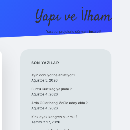
Yapı ve İlham
Yaratıcı projelerle dünyanı inşa et!
https://ilbet.ca
SIDEBAR
SON YAZILAR
Ayın dönüyor ne anlatıyor ?
Ağustos 5, 2026
Burcu Kurt kaç yaşında ?
Ağustos 4, 2026
Arda Güler hangi ödüle aday oldu ?
Ağustos 4, 2026
Kırık ayak kangren olur mu ?
Temmuz 27, 2026