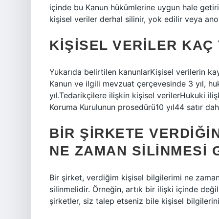
içinde bu Kanun hükümlerine uygun hale getiri
kişisel veriler derhal silinir, yok edilir veya ano
KIŞISEL VERILER KAÇ
Yukarıda belirtilen kanunlarKişisel verilerin ka
Kanun ve ilgili mevzuat çerçevesinde 3 yıl, hu
yıl.Tedarikçilere ilişkin kişisel verilerHukuki il
Koruma Kurulunun prosedürü10 yıl44 satır d
BIR ŞIRKETE VERDIĞIN
NE ZAMAN SILINMESI 
Bir şirket, verdiğim kişisel bilgilerimi ne zam
silinmelidir. Örneğin, artık bir ilişki içinde d
şirketler, siz talep etseniz bile kişisel bilgilerin