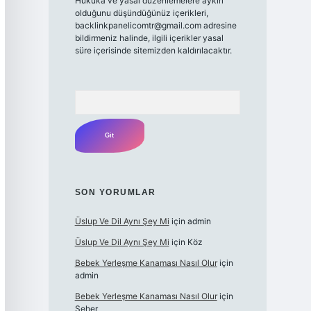
Hukuka ve yasal düzenlemelere aykırı
olduğunu düşündüğünüz içerikleri,
backlinkpanelicomtr@gmail.com
adresine
bildirmeniz halinde, ilgili içerikler yasal
süre içerisinde sitemizden kaldırılacaktır.
Arama
SON YORUMLAR
Üslup Ve Dil Aynı Şey Mi
için
admin
Üslup Ve Dil Aynı Şey Mi
için
Köz
Bebek Yerleşme Kanaması Nasıl Olur
için
admin
Bebek Yerleşme Kanaması Nasıl Olur
için
Seher