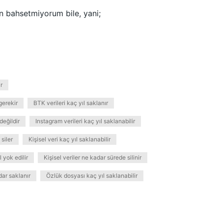
an bahsetmiyorum bile, yani;
r
gerekir
BTK verileri kaç yıl saklanır
 değildir
Instagram verileri kaç yıl saklanabilir
siler
Kişisel veri kaç yıl saklanabilir
l yok edilir
Kişisel veriler ne kadar sürede silinir
adar saklanır
Özlük dosyası kaç yıl saklanabilir