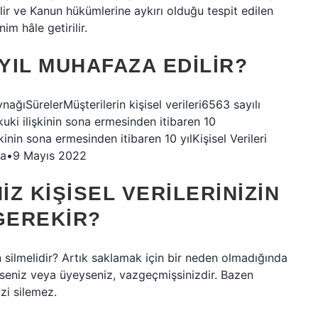
lir ve Kanun hükümlerine aykırı olduğu tespit edilen
nim hâle getirilir.
 YIL MUHAFAZA EDILIR?
ynağıSürelerMüşterilerin kişisel verileri6563 sayılı
kuki ilişkinin sona ermesinden itibaren 10
işkinin sona ermesinden itibaren 10 yılKişisel Verileri
aha•9 Mayıs 2022
IZ KIŞISEL VERILERINIZIN
GEREKIR?
an silmelidir? Artık saklamak için bir neden olmadığında
eğilseniz veya üyeyseniz, vazgeçmişsinizdir. Bazen
izi silemez.