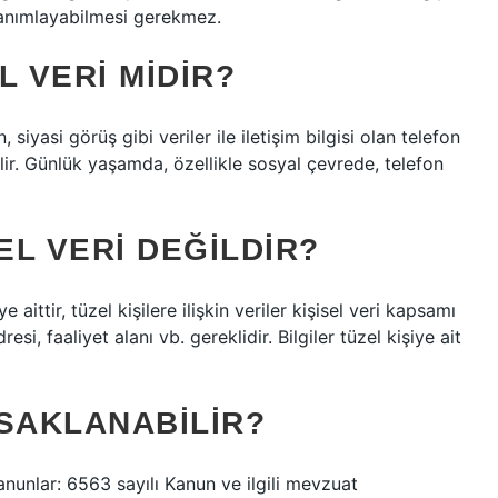
i tanımlayabilmesi gerekmez.
L VERI MIDIR?
 siyasi görüş gibi veriler ile iletişim bilgisi olan telefon
ilir. Günlük yaşamda, özellikle sosyal çevrede, telefon
EL VERI DEĞILDIR?
e aittir, tüzel kişilere ilişkin veriler kişisel veri kapsamı
esi, faaliyet alanı vb. gereklidir. Bilgiler tüzel kişiye ait
 SAKLANABILIR?
kanunlar: 6563 sayılı Kanun ve ilgili mevzuat