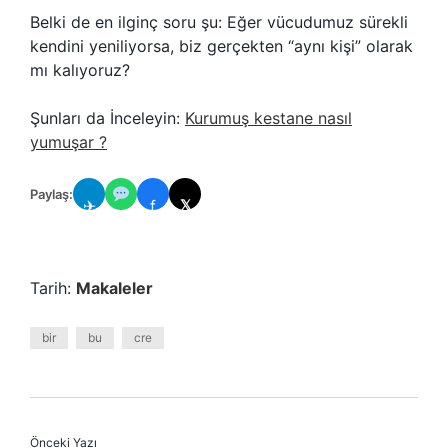
Belki de en ilginç soru şu: Eğer vücudumuz sürekli
kendini yeniliyorsa, biz gerçekten “aynı kişi” olarak
mı kalıyoruz?
Şunları da İnceleyin:
Kurumuş kestane nasıl
yumuşar ?
Paylaş:
✈
f
𝕏
Tarih:
Makaleler
bir
bu
cre
Önceki Yazı