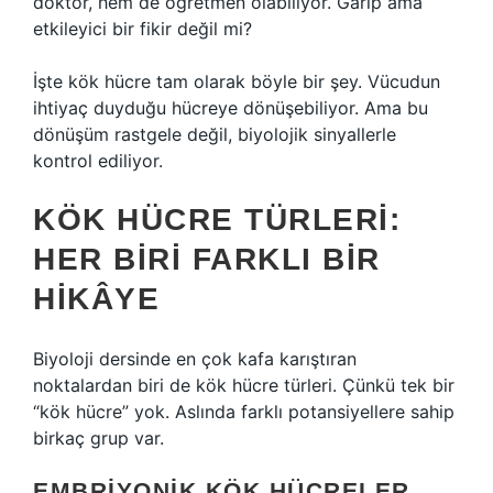
doktor, hem de öğretmen olabiliyor. Garip ama
etkileyici bir fikir değil mi?
İşte kök hücre tam olarak böyle bir şey. Vücudun
ihtiyaç duyduğu hücreye dönüşebiliyor. Ama bu
dönüşüm rastgele değil, biyolojik sinyallerle
kontrol ediliyor.
KÖK HÜCRE TÜRLERI:
HER BIRI FARKLI BIR
HIKÂYE
Biyoloji dersinde en çok kafa karıştıran
noktalardan biri de kök hücre türleri. Çünkü tek bir
“kök hücre” yok. Aslında farklı potansiyellere sahip
birkaç grup var.
EMBRIYONIK KÖK HÜCRELER