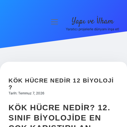
Yapı ve İlham
menüyü
aç
Yaratıcı projelerle dünyanı inşa et!
Anasayfa
Gizlilik Politikası
Yasal Uyarı
Hakkımızda
KÖK HÜCRE NEDIR 12 BIYOLOJI
?
Tarih: Temmuz 7, 2026
KÖK HÜCRE NEDIR? 12.
SINIF BIYOLOJIDE EN