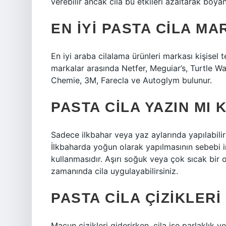
verebilir ancak cila bu etkileri azaltarak boya
EN IYI PASTA CILA MA
En iyi araba cilalama ürünleri markası kişisel 
markalar arasında Netfer, Meguiar’s, Turtle 
Chemie, 3M, Farecla ve Autoglym bulunur.
PASTA CILA YAZIN MI K
Sadece ilkbahar veya yaz aylarında yapılabilir
İlkbaharda yoğun olarak yapılmasının sebebi in
kullanmasıdır. Aşırı soğuk veya çok sıcak bir 
zamanında cila uygulayabilirsiniz.
PASTA CILA ÇIZIKLERI
Macun çizikleri giderirken, cila ise parlaklık 