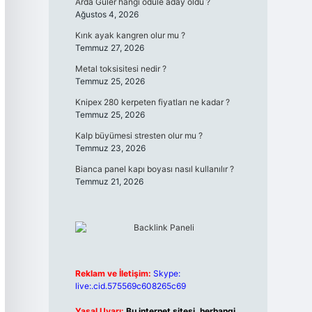
Arda Güler hangi ödüle aday oldu ?
Ağustos 4, 2026
Kırık ayak kangren olur mu ?
Temmuz 27, 2026
Metal toksisitesi nedir ?
Temmuz 25, 2026
Knipex 280 kerpeten fiyatları ne kadar ?
Temmuz 25, 2026
Kalp büyümesi stresten olur mu ?
Temmuz 23, 2026
Bianca panel kapı boyası nasıl kullanılır ?
Temmuz 21, 2026
Reklam ve İletişim:
Skype:
live:.cid.575569c608265c69
Yasal Uyarı:
Bu internet sitesi, herhangi