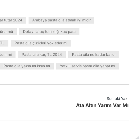
ar tutar 2024
Arabaya pasta cila atmak iyi midir
şürür mü
Detaylı araç temizliği kaç para
 TL
Pasta cila çizikleri yok eder mi
derir mi
Pasta cila kaç TL 2024
Pasta cila ne kadar kalıcı
Pasta cila yazın mı kışın mı
Yetkili servis pasta cila yapar mı
Sonraki Yazı
Ata Altın Yarım Var Mı