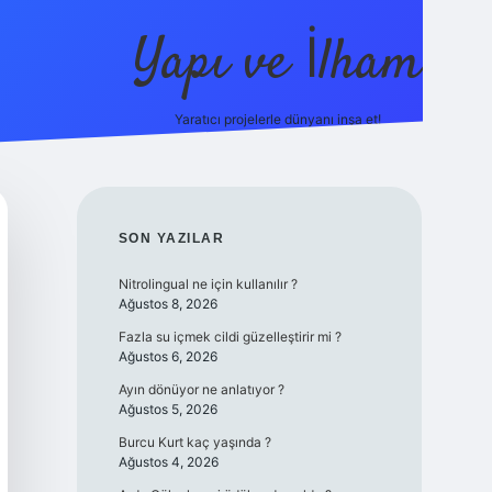
Yapı ve İlham
Yaratıcı projelerle dünyanı inşa et!
https://ilbet.c
SIDEBAR
SON YAZILAR
Nitrolingual ne için kullanılır ?
Ağustos 8, 2026
Fazla su içmek cildi güzelleştirir mi ?
Ağustos 6, 2026
Ayın dönüyor ne anlatıyor ?
Ağustos 5, 2026
Burcu Kurt kaç yaşında ?
Ağustos 4, 2026