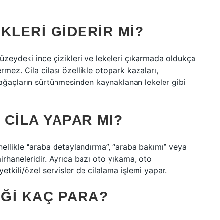
IKLERI GIDERIR MI?
yüzeydeki ince çizikleri ve lekeleri çıkarmada oldukça
rmez. Cila cilası özellikle otopark kazaları,
 ağaçların sürtünmesinden kaynaklanan lekeler gibi
 CILA YAPAR MI?
ellikle “araba detaylandırma”, “araba bakımı” veya
irhaneleridir. Ayrıca bazı oto yıkama, oto
etkili/özel servisler de cilalama işlemi yapar.
IĞI KAÇ PARA?