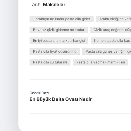
Tarih:
Makaleler
1 arabaya ne kadar pasta cila gider
Araba çiziği ne kad
Boyasız çizik giderme ne kadar
Çizik araç değerini dü
En iyi pasta cila markası hangisi
Komple pasta cila kaç
Pasta cila fiyat düşürür mü
Pasta cila güneş yanığını gi
Pasta cila su tutar mı
Pasta cila yapmak mantıklı mı
Önceki Yazı
En Büyük Delta Ovası Nedir