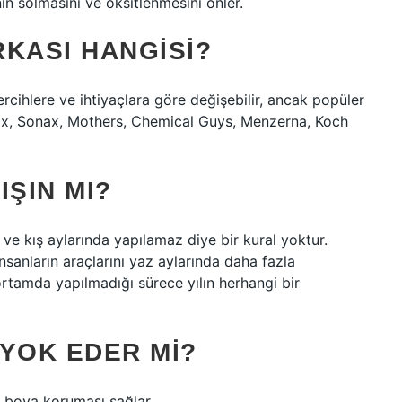
nın solmasını ve oksitlenmesini önler.
RKASI HANGISI?
tercihlere ve ihtiyaçlara göre değişebilir, ancak popüler
Wax, Sonax, Mothers, Chemical Guys, Menzerna, Koch
IŞIN MI?
 ve kış aylarında yapılamaz diye bir kural yoktur.
sanların araçlarını yaz aylarında daha fazla
ortamda yapılmadığı sürece yılın herhangi bir
 YOK EDER MI?
ve boya koruması sağlar.