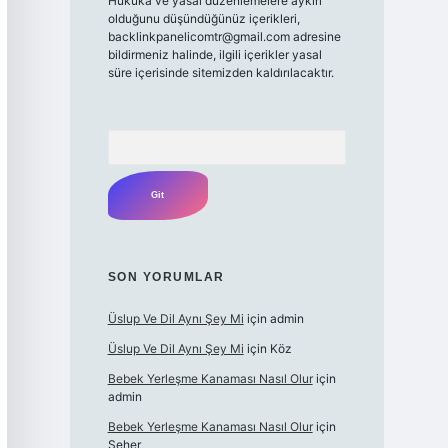
Hukuka ve yasal düzenlemelere aykırı
olduğunu düşündüğünüz içerikleri,
backlinkpanelicomtr@gmail.com
adresine
bildirmeniz halinde, ilgili içerikler yasal
süre içerisinde sitemizden kaldırılacaktır.
Arama
SON YORUMLAR
Üslup Ve Dil Aynı Şey Mi
için
admin
Üslup Ve Dil Aynı Şey Mi
için
Köz
Bebek Yerleşme Kanaması Nasıl Olur
için
admin
Bebek Yerleşme Kanaması Nasıl Olur
için
Seher