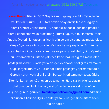
forumhizmeti@gmail.com
Whatsapp: 0262 606 0 726
Telegram:
@karabul
Yasal Uyarı:
Sitemiz, 5651 Sayılı Kanun gereğince Bilgi Teknolojileri
ve İletişim Kurumu (BTK) tarafından onaylanmış bir Yer Sağlayıcı
olarak hizmet vermektedir. Bu nedenle, sitedeki içerikleri proaktif
olarak denetleme veya araştırma yükümlülüğümüz bulunmamaktadır.
Ancak, üyelerimiz yazdıkları içeriklerin sorumluluğunu taşımakta olup,
siteye üye olarak bu sorumluluğu kabul etmiş sayılırlar. Bu internet
sitesi, herhangi bir marka, kurum veya şahıs şirketi ile hiçbir bağlantısı
bulunmamaktadır. Sitede yalnızca kendi hazırladığımız makaleler
paylaşılmaktadır. Burada yer alan içerikler haber niteliği taşımamakta
olup, gerçek kurum ve kişiler hakkında paylaşım yapılmamaktadır.
Gerçek kurum ve kişiler ile isim benzerlikleri tamamen tesadüfidir.
Sitemiz, kar amacı gütmeyen ve tamamen ücretsiz bir bilgi paylaşım
platformudur. Hukuka ve yasal düzenlemelere aykırı olduğunu
düşündüğünüz içerikleri,
backlinkpanelicomtr@gmail.com
adresine
bildirmeniz halinde, ilgili içerikler yasal süre içerisinde sitemizden
kaldırılacaktır.