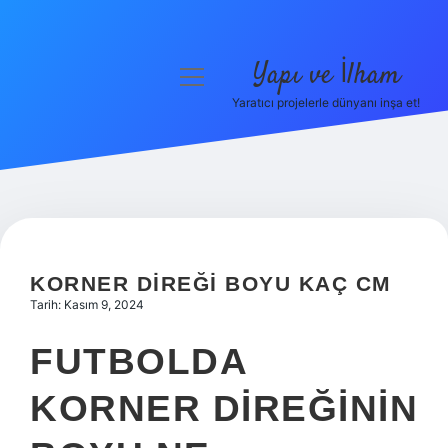
Yapı ve İlham
menüyü
aç
Yaratıcı projelerle dünyanı inşa et!
Anasayfa
Gizlilik Politikası
Yasal Uyarı
Hakkımızda
KORNER DIREĞI BOYU KAÇ CM
Tarih: Kasım 9, 2024
FUTBOLDA
KORNER DIREĞININ