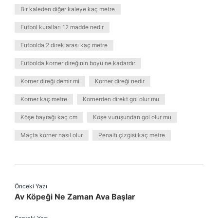
Bir kaleden diğer kaleye kaç metre
Futbol kuralları 12 madde nedir
Futbolda 2 direk arası kaç metre
Futbolda korner direğinin boyu ne kadardır
Korner direği demir mi
Korner direği nedir
Korner kaç metre
Kornerden direkt gol olur mu
Köşe bayrağı kaç cm
Köşe vuruşundan gol olur mu
Maçta korner nasıl olur
Penaltı çizgisi kaç metre
Önceki Yazı
Av Köpeği Ne Zaman Ava Başlar