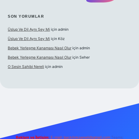
SON YORUMLAR
Üslup Ve Dil Aynı Şey Mi
için
admin
Üslup Ve Dil Aynı Şey Mi
için
Köz
Bebek Yerleşme Kanaması Nasıl Olur
için
admin
Bebek Yerleşme Kanaması Nasıl Olur
için
Seher
O Sesin Sahibi Nereli
için
admin
t.casino/
Reklam ve İletişim:
E-mail:
backlinkpaneli@gmail.com
Teams: