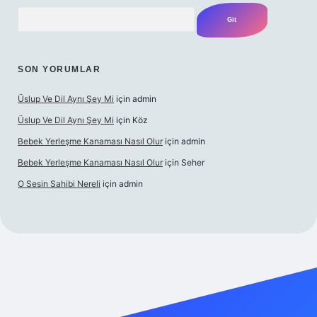
Arama
SON YORUMLAR
Üslup Ve Dil Aynı Şey Mi
için
admin
Üslup Ve Dil Aynı Şey Mi
için
Köz
Bebek Yerleşme Kanaması Nasıl Olur
için
admin
Bebek Yerleşme Kanaması Nasıl Olur
için
Seher
O Sesin Sahibi Nereli
için
admin
//ilbet.casino/