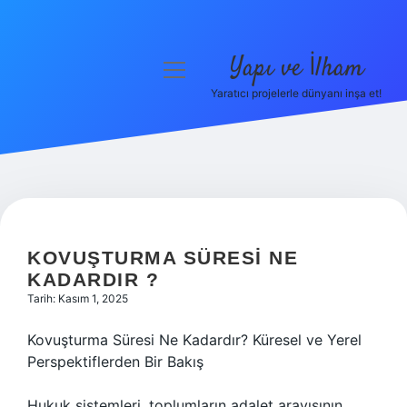
Yapı ve İlham
menüyü
aç
Yaratıcı projelerle dünyanı inşa et!
Anasayfa
Gizlilik Politikası
Yasal Uyarı
Hakkımızda
KOVUŞTURMA SÜRESI NE
KADARDIR ?
Tarih: Kasım 1, 2025
Kovuşturma Süresi Ne Kadardır? Küresel ve Yerel
Perspektiflerden Bir Bakış
Hukuk sistemleri, toplumların adalet arayışının