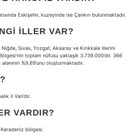
tısında Eskişehir, kuzeyinde ise Çankırı bulunmaktadır.
NGI ILLER VAR?
 Niğde, Sivas, Yozgat, Aksaray ve Kırıkkale illerini
 Bölgesi’nin toplam nüfusu yaklaşık 3.739.000’dir. 366
m alanının %9,69’unu oluşturmaktadır.
?
ık il Van’dır.
ER VARDIR?
– Karadeniz bölgesi.