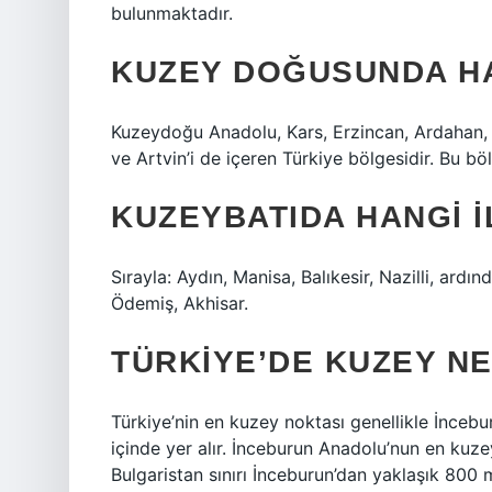
bulunmaktadır.
KUZEY DOĞUSUNDA HA
Kuzeydoğu Anadolu, Kars, Erzincan, Ardahan, 
ve Artvin’i de içeren Türkiye bölgesidir. Bu bö
KUZEYBATIDA HANGI I
Sırayla: Aydın, Manisa, Balıkesir, Nazilli, ardın
Ödemiş, Akhisar.
TÜRKIYE’DE KUZEY NE
Türkiye’nin en kuzey noktası genellikle İnceburu
içinde yer alır. İnceburun Anadolu’nun en kuz
Bulgaristan sınırı İnceburun’dan yaklaşık 800