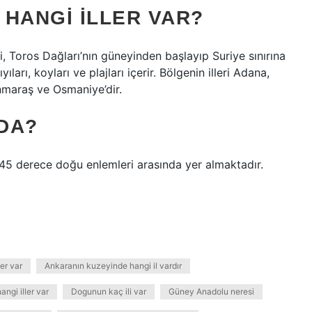
 HANGI ILLER VAR?
i, Toros Dağları’nın güneyinden başlayıp Suriye sınırına
ları, koyları ve plajları içerir. Bölgenin illeri Adana,
anmaraş ve Osmaniye’dir.
DA?
-45 derece doğu enlemleri arasında yer almaktadır.
er var
Ankaranın kuzeyinde hangi il vardır
ngi iller var
Dogunun kaç ili var
Güney Anadolu neresi