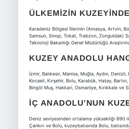
ÜLKEMIZIN KUZEYINDE
Karadeniz Bölgesi İllerinin (Amasya, Artvin, 
Samsun, Sinop, Tokat, Trabzon, Zonguldak) San
Teknoloji Bakanlığı Genel Müdürlüğü Araştırma
KUZEY ANADOLU HANGI
İzmir, Balıkesir, Manisa, Muğla, Aydın, Denizli
Kocaeli, Kırşehir, Bolu, Karabük, Hatay, Bartın
Bingöl Muş, Hakkari, Osmaniye, Kırıkkale ve Si
İÇ ANADOLU’NUN KUZE
Deniz seviyesinden ortalama yüksekliği 890 m
Çankırı ve Bolu, kuzeybatısında Bolu, batısın