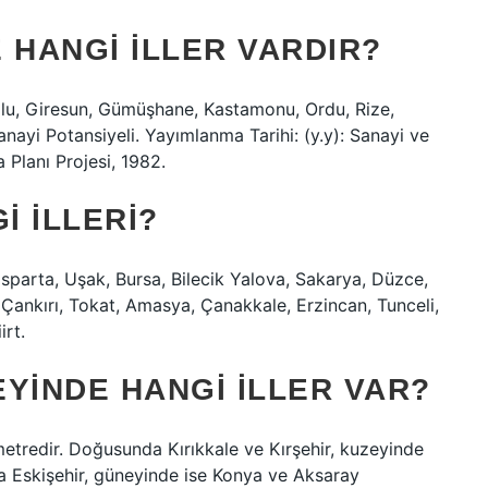
 HANGI ILLER VARDIR?
Bolu, Giresun, Gümüşhane, Kastamonu, Ordu, Rize,
ayi Potansiyeli. Yayımlanma Tarihi: (y.y): Sanayi ve
 Planı Projesi, 1982.
 ILLERI?
, Isparta, Uşak, Bursa, Bilecik Yalova, Sakarya, Düzce,
, Çankırı, Tokat, Amasya, Çanakkale, Erzincan, Tunceli,
irt.
YINDE HANGI ILLER VAR?
etredir. Doğusunda Kırıkkale ve Kırşehir, kuzeyinde
da Eskişehir, güneyinde ise Konya ve Aksaray