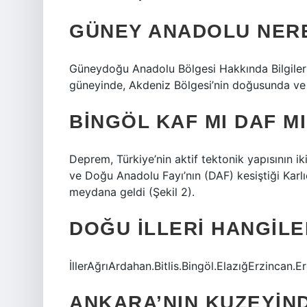
GÜNEY ANADOLU NER
Güneydoğu Anadolu Bölgesi Hakkında Bilgiler 
güneyinde, Akdeniz Bölgesi’nin doğusunda ve İ
BINGÖL KAF MI DAF M
Deprem, Türkiye’nin aktif tektonik yapısının i
ve Doğu Anadolu Fayı’nın (DAF) kesiştiği Karl
meydana geldi (Şekil 2).
DOĞU ILLERI HANGILE
İllerAğrıArdahan.Bitlis.Bingöl.ElazığErzincan.
ANKARA’NIN KUZEYIND