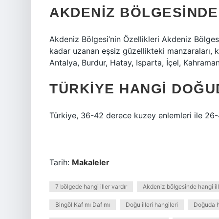
AKDENIZ BÖLGESINDE
Akdeniz Bölgesi’nin Özellikleri Akdeniz Bölges
kadar uzanan eşsiz güzellikteki manzaraları, kıyı
Antalya, Burdur, Hatay, Isparta, İçel, Kahram
TÜRKIYE HANGI DOĞU
Türkiye, 36-42 derece kuzey enlemleri ile 26
Tarih:
Makaleler
7 bölgede hangi iller vardır
Akdeniz bölgesinde hangi ill
Bingöl Kaf mı Daf mı
Doğu illeri hangileri
Doğuda ha