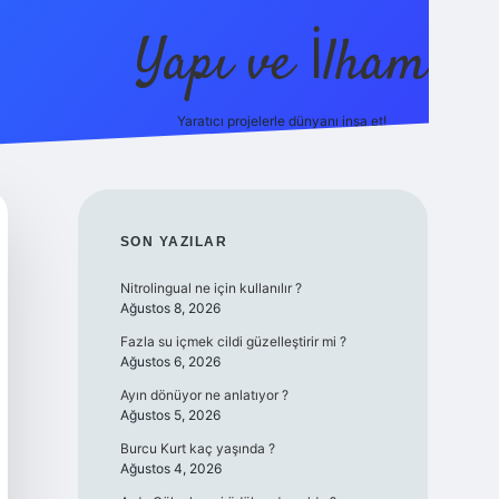
Yapı ve İlham
Yaratıcı projelerle dünyanı inşa et!
https://ilbet.c
SIDEBAR
SON YAZILAR
Nitrolingual ne için kullanılır ?
Ağustos 8, 2026
Fazla su içmek cildi güzelleştirir mi ?
Ağustos 6, 2026
Ayın dönüyor ne anlatıyor ?
Ağustos 5, 2026
Burcu Kurt kaç yaşında ?
Ağustos 4, 2026