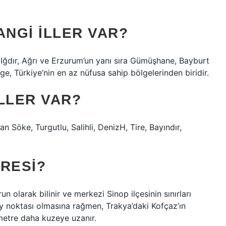
NGI ILLER VAR?
Iğdır, Ağrı ve Erzurum’un yanı sıra Gümüşhane, Bayburt
lge, Türkiye’nin en az nüfusa sahip bölgelerinden biridir.
LLER VAR?
dan Söke, Turgutlu, Salihli, DenizH, Tire, Bayındır,
RESI?
n olarak bilinir ve merkezi Sinop ilçesinin sınırları
ey noktası olmasına rağmen, Trakya’daki Kofçaz’ın
 metre daha kuzeye uzanır.