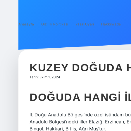
Anasayfa
Gizlilik Politikası
Yasal Uyarı
Hakkımızda
KUZEY DOĞUDA H
Tarih: Ekim 1, 2024
DOĞUDA HANGI I
II. Doğu Anadolu Bölgesi’nde özel istihdam bür
Anadolu Bölgesi’ndeki iller Elazığ, Erzincan, E
Bingöl, Hakkari, Bitlis, Ağrı Muş’tur.