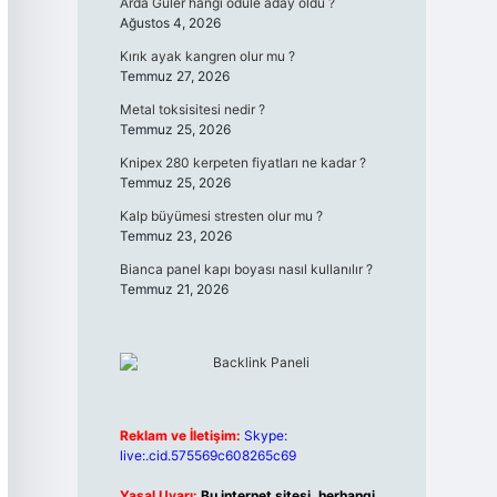
Arda Güler hangi ödüle aday oldu ?
Ağustos 4, 2026
Kırık ayak kangren olur mu ?
Temmuz 27, 2026
Metal toksisitesi nedir ?
Temmuz 25, 2026
Knipex 280 kerpeten fiyatları ne kadar ?
Temmuz 25, 2026
Kalp büyümesi stresten olur mu ?
Temmuz 23, 2026
Bianca panel kapı boyası nasıl kullanılır ?
Temmuz 21, 2026
Reklam ve İletişim:
Skype:
live:.cid.575569c608265c69
Yasal Uyarı:
Bu internet sitesi, herhangi