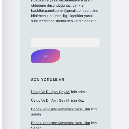
Hukuka ve yasal düzenlemelere aykırı
olduğunu düşündüğünüz içerikleri,
backlinkpanelicomtr@gmail.com
adresine
bildirmeniz halinde, ilgili içerikler yasal
süre içerisinde sitemizden kaldırılacaktır.
Arama
SON YORUMLAR
Üslup Ve Dil Aynı Şey Mi
için
admin
Üslup Ve Dil Aynı Şey Mi
için
Köz
Bebek Yerleşme Kanaması Nasıl Olur
için
admin
Bebek Yerleşme Kanaması Nasıl Olur
için
Seher