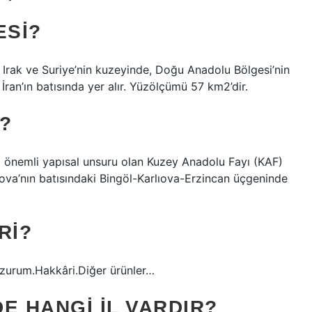
ESI?
Irak ve Suriye’nin kuzeyinde, Doğu Anadolu Bölgesi’nin
ran’ın batısında yer alır. Yüzölçümü 57 km2’dir.
I?
ki önemli yapısal unsuru olan Kuzey Anadolu Fayı (KAF)
ıova’nın batısındaki Bingöl-Karlıova-Erzincan üçgeninde
RI?
Erzurum.Hakkâri.Diğer ürünler…
E HANGI IL VARDIR?