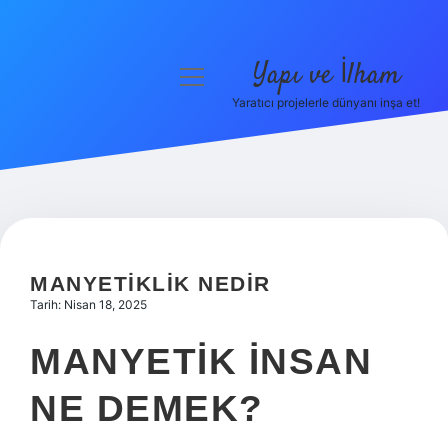
Yapı ve İlham
menüyü
aç
Yaratıcı projelerle dünyanı inşa et!
Anasayfa
Gizlilik Politikası
Yasal Uyarı
Hakkımızda
MANYETIKLIK NEDIR
Tarih: Nisan 18, 2025
MANYETIK INSAN
NE DEMEK?