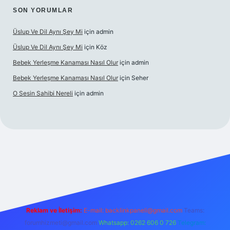
SON YORUMLAR
Üslup Ve Dil Aynı Şey Mi
için
admin
Üslup Ve Dil Aynı Şey Mi
için
Köz
Bebek Yerleşme Kanaması Nasıl Olur
için
admin
Bebek Yerleşme Kanaması Nasıl Olur
için
Seher
O Sesin Sahibi Nereli
için
admin
.casino/
Reklam ve İletişim:
E-mail:
backlinkpaneli@gmail.com
Teams:
forumhizmeti@gmail.com
Whatsapp: 0262 606 0 726
Telegram: