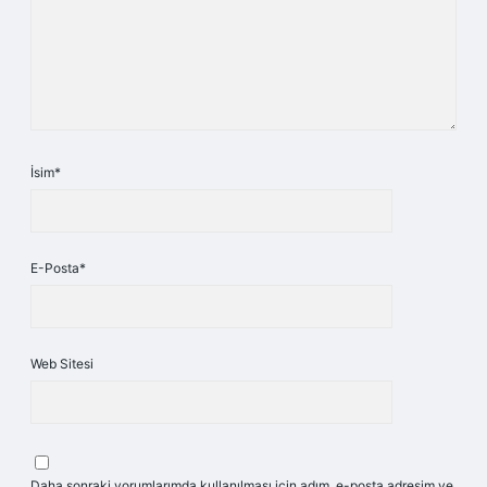
İsim*
E-Posta*
Web Sitesi
Daha sonraki yorumlarımda kullanılması için adım, e-posta adresim ve