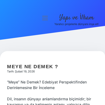
Yapı ve İlham
menüyü
aç
Yaratıcı projelerle dünyanı inşa et!
Anasayfa
Gizlilik Politikası
Yasal Uyarı
Hakkımızda
MEYE NE DEMEK ?
Tarih: Şubat 19, 2026
“Meye” Ne Demek? Edebiyat Perspektifinden
Derinlemesine Bir İnceleme
Dil, insanın dünyayı anlamlandırma biçimidir; bir
kavramın ya da kelimenin anlamı, yalnızca dilin