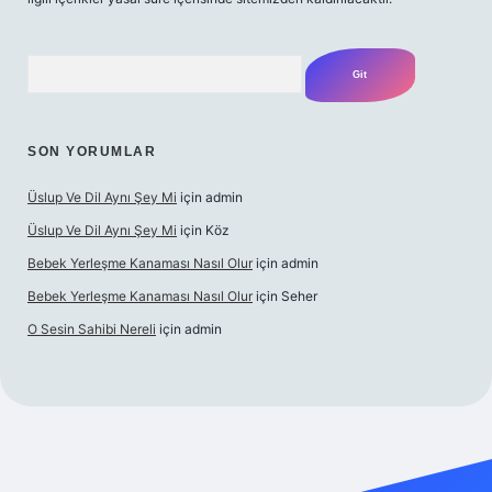
Arama
SON YORUMLAR
Üslup Ve Dil Aynı Şey Mi
için
admin
Üslup Ve Dil Aynı Şey Mi
için
Köz
Bebek Yerleşme Kanaması Nasıl Olur
için
admin
Bebek Yerleşme Kanaması Nasıl Olur
için
Seher
O Sesin Sahibi Nereli
için
admin
et.casino/