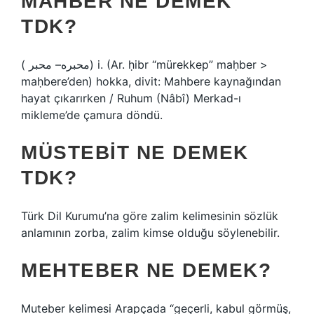
MAHBER NE DEMEK
TDK?
( ﻣﺤﺒﺮﻩ– ﻣﺤﺒﺮ) i. (Ar. ḥibr “mürekkep” maḥber >
maḥbere’den) hokka, divit: Mahbere kaynağından
hayat çıkarırken / Ruhum (Nâbî) Merkad-ı
mikleme’de çamura döndü.
MÜSTEBIT NE DEMEK
TDK?
Türk Dil Kurumu’na göre zalim kelimesinin sözlük
anlamının zorba, zalim kimse olduğu söylenebilir.
MEHTEBER NE DEMEK?
Muteber kelimesi Arapçada “geçerli, kabul görmüş,