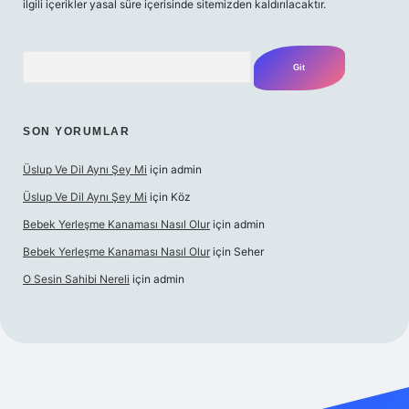
ilgili içerikler yasal süre içerisinde sitemizden kaldırılacaktır.
Arama
SON YORUMLAR
Üslup Ve Dil Aynı Şey Mi
için
admin
Üslup Ve Dil Aynı Şey Mi
için
Köz
Bebek Yerleşme Kanaması Nasıl Olur
için
admin
Bebek Yerleşme Kanaması Nasıl Olur
için
Seher
O Sesin Sahibi Nereli
için
admin
bet.casino/