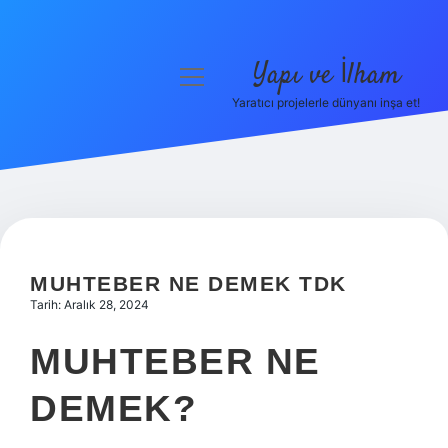
Yapı ve İlham
menüyü
aç
Yaratıcı projelerle dünyanı inşa et!
Anasayfa
Gizlilik Politikası
Yasal Uyarı
Hakkımızda
MUHTEBER NE DEMEK TDK
Tarih: Aralık 28, 2024
MUHTEBER NE
DEMEK?