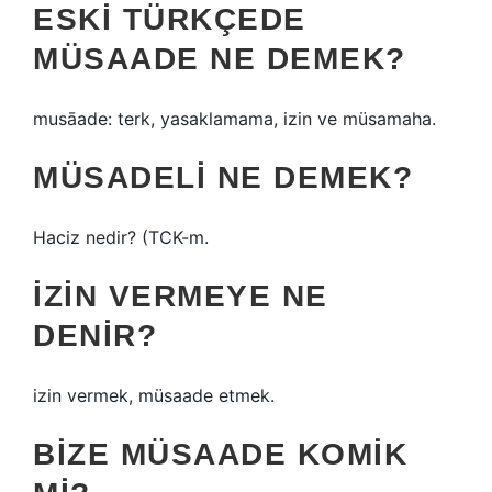
ESKI TÜRKÇEDE
MÜSAADE NE DEMEK?
musāade: terk, yasaklamama, izin ve müsamaha.
MÜSADELI NE DEMEK?
Haciz nedir? (TCK-m.
İZIN VERMEYE NE
DENIR?
izin vermek, müsaade etmek.
BIZE MÜSAADE KOMIK