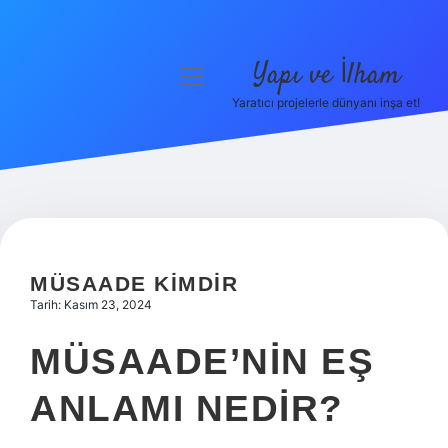
Yapı ve İlham
menüyü
aç
Yaratıcı projelerle dünyanı inşa et!
Anasayfa
Gizlilik Politikası
Yasal Uyarı
Hakkımızda
MÜSAADE KIMDIR
Tarih: Kasım 23, 2024
MÜSAADE’NIN EŞ
ANLAMI NEDIR?