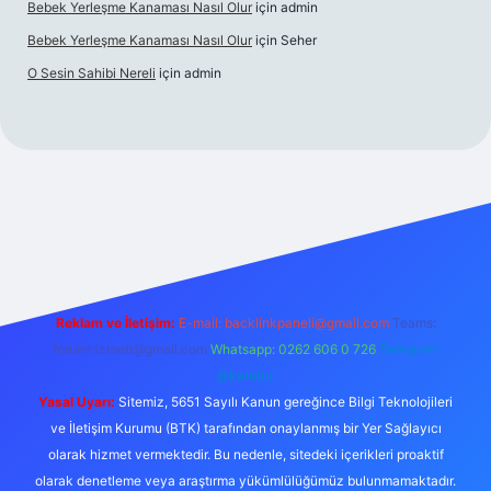
Bebek Yerleşme Kanaması Nasıl Olur
için
admin
Bebek Yerleşme Kanaması Nasıl Olur
için
Seher
O Sesin Sahibi Nereli
için
admin
lbet.casino/
Reklam ve İletişim:
E-mail:
backlinkpaneli@gmail.com
Teams:
forumhizmeti@gmail.com
Whatsapp: 0262 606 0 726
Telegram:
@karabul
Yasal Uyarı:
Sitemiz, 5651 Sayılı Kanun gereğince Bilgi Teknolojileri
ve İletişim Kurumu (BTK) tarafından onaylanmış bir Yer Sağlayıcı
olarak hizmet vermektedir. Bu nedenle, sitedeki içerikleri proaktif
olarak denetleme veya araştırma yükümlülüğümüz bulunmamaktadır.