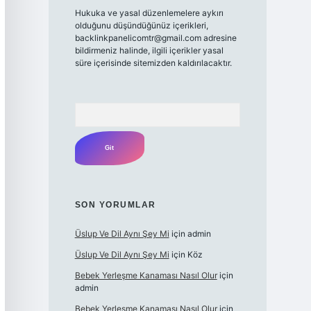
Hukuka ve yasal düzenlemelere aykırı
olduğunu düşündüğünüz içerikleri,
backlinkpanelicomtr@gmail.com
adresine
bildirmeniz halinde, ilgili içerikler yasal
süre içerisinde sitemizden kaldırılacaktır.
Arama
SON YORUMLAR
Üslup Ve Dil Aynı Şey Mi
için
admin
Üslup Ve Dil Aynı Şey Mi
için
Köz
Bebek Yerleşme Kanaması Nasıl Olur
için
admin
Bebek Yerleşme Kanaması Nasıl Olur
için