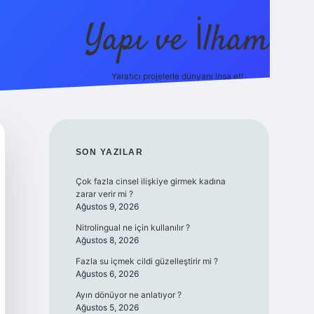
Yapı ve İlham
Yaratıcı projelerle dünyanı inşa et!
https://ilbet.ca
SIDEBAR
SON YAZILAR
Çok fazla cinsel ilişkiye girmek kadına
zarar verir mi ?
Ağustos 9, 2026
Nitrolingual ne için kullanılır ?
Ağustos 8, 2026
Fazla su içmek cildi güzelleştirir mi ?
Ağustos 6, 2026
Ayın dönüyor ne anlatıyor ?
Ağustos 5, 2026