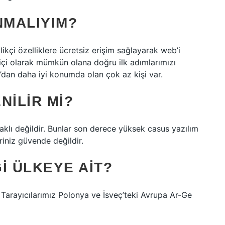
MALIYIM?
kçi özelliklere ücretsiz erişim sağlayarak web’i
miçi olarak mümkün olana doğru ilk adımlarımızı
’dan daha iyi konumda olan çok az kişi var.
NILIR MI?
ı değildir. Bunlar son derece yüksek casus yazılım
eriniz güvende değildir.
I ÜLKEYE AIT?
 Tarayıcılarımız Polonya ve İsveç’teki Avrupa Ar-Ge