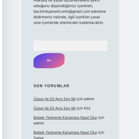
Hukuka ve yasal düzenlemelere aykırı
olduğunu düşündüğünüz içerikleri,
backlinkpanelicomtr@gmail.com
adresine
bildirmeniz halinde, ilgili içerikler yasal
süre içerisinde sitemizden kaldırılacaktır.
Arama
SON YORUMLAR
Üslup Ve Dil Aynı Şey Mi
için
admin
Üslup Ve Dil Aynı Şey Mi
için
Köz
Bebek Yerleşme Kanaması Nasıl Olur
için
admin
Bebek Yerleşme Kanaması Nasıl Olur
için
Seher