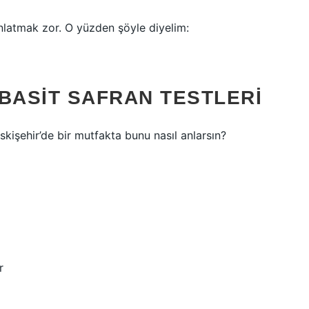
nlatmak zor. O yüzden şöyle diyelim:
BASIT SAFRAN TESTLERI
skişehir’de bir mutfakta bunu nasıl anlarsın?
r