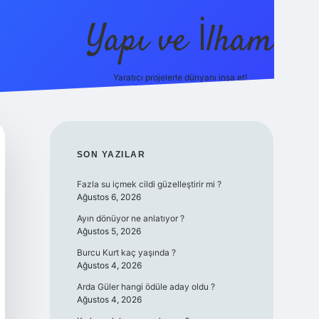
Yapı ve İlham
Yaratıcı projelerle dünyanı inşa et!
https://ilbet.casino
SIDEBAR
SON YAZILAR
Fazla su içmek cildi güzelleştirir mi ?
Ağustos 6, 2026
Ayın dönüyor ne anlatıyor ?
Ağustos 5, 2026
Burcu Kurt kaç yaşında ?
Ağustos 4, 2026
Arda Güler hangi ödüle aday oldu ?
Ağustos 4, 2026