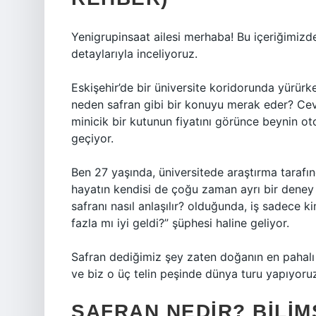
Yenigrupinsaat ailesi merhaba! Bu içeriğimizde 
detaylarıyla inceliyoruz.
Eskişehir’de bir üniversite koridorunda yürü
neden safran gibi bir konuyu merak eder? Cev
minicik bir kutunun fiyatını görünce beynin ot
geçiyor.
Ben 27 yaşında, üniversitede araştırma taraf
hayatın kendisi de çoğu zaman ayrı bir deney d
safranı nasıl anlaşılır? olduğunda, iş sadece k
fazla mı iyi geldi?” şüphesi haline geliyor.
Safran dediğimiz şey zaten doğanın en pahalı k
ve biz o üç telin peşinde dünya turu yapıyoru
SAFRAN NEDIR? BILIM