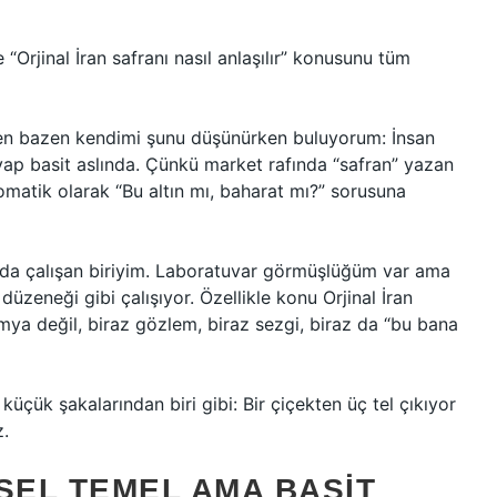
“Orjinal İran safranı nasıl anlaşılır” konusunu tüm
rken bazen kendimi şunu düşünürken buluyorum: İnsan
ap basit aslında. Çünkü market rafında “safran” yazan
omatik olarak “Bu altın mı, baharat mı?” sorusuna
ında çalışan biriyim. Laboratuvar görmüşlüğüm var ama
üzeneği gibi çalışıyor. Özellikle konu Orjinal İran
imya değil, biraz gözlem, biraz sezgi, biraz da “bu bana
üçük şakalarından biri gibi: Bir çiçekten üç tel çıkıyor
z.
SEL TEMEL AMA BASIT