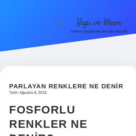
Yapı ve İlham
menüyü
aç
Yaratıcı projelerle dünyanı inşa et!
Anasayfa
Gizlilik Politikası
Yasal Uyarı
Hakkımızda
PARLAYAN RENKLERE NE DENIR
Tarih: Ağustos 9, 2025
FOSFORLU
RENKLER NE