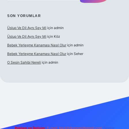
SON YORUMLAR
Üslup Ve Dil Aynı Şey Mi
için
admin
Üslup Ve Dil Aynı Şey Mi
için
Köz
Bebek Yerleşme Kanaması Nasıl Olur
için
admin
Bebek Yerleşme Kanaması Nasıl Olur
için
Seher
O Sesin Sahibi Nereli
için
admin
bet.casino/
Reklam ve İletişim:
E-mail:
backlinkpaneli@gmail.com
Teams: