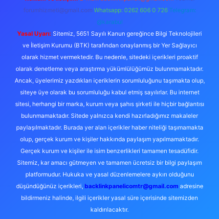
forumhizmeti@gmail.com
Whatsapp: 0262 606 0 726
Telegram:
@karabul
Yasal Uyarı:
Sitemiz, 5651 Sayılı Kanun gereğince Bilgi Teknolojileri
ve İletişim Kurumu (BTK) tarafından onaylanmış bir Yer Sağlayıcı
olarak hizmet vermektedir. Bu nedenle, sitedeki içerikleri proaktif
olarak denetleme veya araştırma yükümlülüğümüz bulunmamaktadır.
Ancak, üyelerimiz yazdıkları içeriklerin sorumluluğunu taşımakta olup,
siteye üye olarak bu sorumluluğu kabul etmiş sayılırlar. Bu internet
sitesi, herhangi bir marka, kurum veya şahıs şirketi ile hiçbir bağlantısı
bulunmamaktadır. Sitede yalnızca kendi hazırladığımız makaleler
paylaşılmaktadır. Burada yer alan içerikler haber niteliği taşımamakta
olup, gerçek kurum ve kişiler hakkında paylaşım yapılmamaktadır.
Gerçek kurum ve kişiler ile isim benzerlikleri tamamen tesadüfidir.
Sitemiz, kar amacı gütmeyen ve tamamen ücretsiz bir bilgi paylaşım
platformudur. Hukuka ve yasal düzenlemelere aykırı olduğunu
düşündüğünüz içerikleri,
backlinkpanelicomtr@gmail.com
adresine
bildirmeniz halinde, ilgili içerikler yasal süre içerisinde sitemizden
kaldırılacaktır.