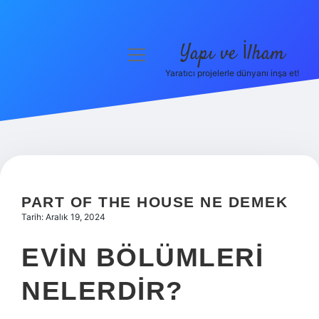
Yapı ve İlham
menüyü
aç
Yaratıcı projelerle dünyanı inşa et!
Anasayfa
Gizlilik Politikası
Yasal Uyarı
Hakkımızda
PART OF THE HOUSE NE DEMEK
Tarih: Aralık 19, 2024
EVIN BÖLÜMLERI
NELERDIR?