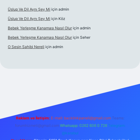
Üslup Ve Dil Aynı Şey Mi
için
admin
Üslup Ve Dil Aynı Şey Mi
için
Köz
Bebek Yerleşme Kanaması Nasıl Olur
için
admin
Bebek Yerleşme Kanaması Nasıl Olur
için
Seher
O Sesin Sahibi Nereli
için
admin
et.casino/
Reklam ve İletişim:
E-mail:
backlinkpaneli@gmail.com
Teams:
forumhizmeti@gmail.com
Whatsapp: 0262 606 0 726
Telegram:
@karabul