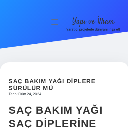
Yapı ve İlham
menüyü
aç
Yaratıcı projelerle dünyanı inşa et!
Anasayfa
Gizlilik Politikası
Yasal Uyarı
Hakkımızda
SAÇ BAKIM YAĞI DIPLERE
SÜRÜLÜR MÜ
Tarih: Ekim 24, 2024
SAÇ BAKIM YAĞI
SAÇ DIPLERINE