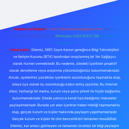
asino/
Reklam ve İletişim:
E-mail:
backlinkpaneli@gmail.com
Teams:
forumhizmeti@gmail.com
Whatsapp: 0262 606 0 726
Telegram:
@karabul
Yasal Uyarı:
Sitemiz, 5651 Sayılı Kanun gereğince Bilgi Teknolojileri
ve İletişim Kurumu (BTK) tarafından onaylanmış bir Yer Sağlayıcı
olarak hizmet vermektedir. Bu nedenle, sitedeki içerikleri proaktif
olarak denetleme veya araştırma yükümlülüğümüz bulunmamaktadır.
Ancak, üyelerimiz yazdıkları içeriklerin sorumluluğunu taşımakta olup,
siteye üye olarak bu sorumluluğu kabul etmiş sayılırlar. Bu internet
sitesi, herhangi bir marka, kurum veya şahıs şirketi ile hiçbir bağlantısı
bulunmamaktadır. Sitede yalnızca kendi hazırladığımız makaleler
paylaşılmaktadır. Burada yer alan içerikler haber niteliği taşımamakta
olup, gerçek kurum ve kişiler hakkında paylaşım yapılmamaktadır.
Gerçek kurum ve kişiler ile isim benzerlikleri tamamen tesadüfidir.
Sitemiz, kar amacı gütmeyen ve tamamen ücretsiz bir bilgi paylaşım