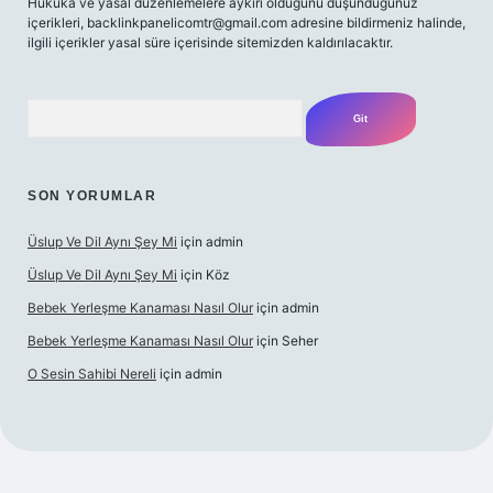
Hukuka ve yasal düzenlemelere aykırı olduğunu düşündüğünüz
içerikleri,
backlinkpanelicomtr@gmail.com
adresine bildirmeniz halinde,
ilgili içerikler yasal süre içerisinde sitemizden kaldırılacaktır.
Arama
SON YORUMLAR
Üslup Ve Dil Aynı Şey Mi
için
admin
Üslup Ve Dil Aynı Şey Mi
için
Köz
Bebek Yerleşme Kanaması Nasıl Olur
için
admin
Bebek Yerleşme Kanaması Nasıl Olur
için
Seher
O Sesin Sahibi Nereli
için
admin