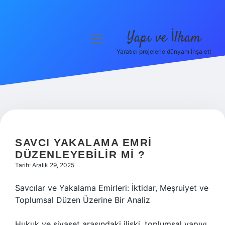
Yapı ve İlham
menüyü
aç
Yaratıcı projelerle dünyanı inşa et!
Anasayfa
Gizlilik Politikası
Yasal Uyarı
Hakkımızda
SAVCI YAKALAMA EMRI
DÜZENLEYEBILIR MI ?
Tarih: Aralık 29, 2025
Savcılar ve Yakalama Emirleri: İktidar, Meşruiyet ve
Toplumsal Düzen Üzerine Bir Analiz
Hukuk ve siyaset arasındaki ilişki, toplumsal yapıyı