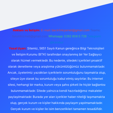
et.casino/
Reklam ve İletişim:
E-mail:
backlinkpaneli@gmail.com
Teams:
forumhizmeti@gmail.com
Whatsapp: 0262 606 0 726
Telegram:
@karabul
Yasal Uyarı:
Sitemiz, 5651 Sayılı Kanun gereğince Bilgi Teknolojileri
ve İletişim Kurumu (BTK) tarafından onaylanmış bir Yer Sağlayıcı
olarak hizmet vermektedir. Bu nedenle, sitedeki içerikleri proaktif
olarak denetleme veya araştırma yükümlülüğümüz bulunmamaktadır.
Ancak, üyelerimiz yazdıkları içeriklerin sorumluluğunu taşımakta olup,
siteye üye olarak bu sorumluluğu kabul etmiş sayılırlar. Bu internet
sitesi, herhangi bir marka, kurum veya şahıs şirketi ile hiçbir bağlantısı
bulunmamaktadır. Sitede yalnızca kendi hazırladığımız makaleler
paylaşılmaktadır. Burada yer alan içerikler haber niteliği taşımamakta
olup, gerçek kurum ve kişiler hakkında paylaşım yapılmamaktadır.
Gerçek kurum ve kişiler ile isim benzerlikleri tamamen tesadüfidir.